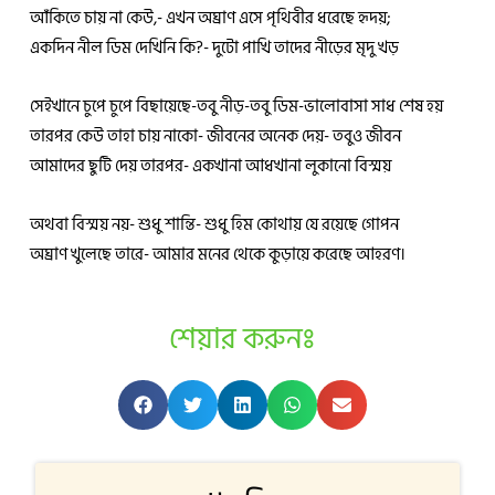
আঁকিতে চায় না কেউ,- এখন অঘ্রাণ এসে পৃথিবীর ধরেছে হৃদয়;
একদিন নীল ডিম দেখিনি কি?- দুটো পাখি তাদের নীড়ের মৃদু খড়
সেইখানে চুপে চুপে বিছায়েছে-তবু নীড়-তবু ডিম-ভালোবাসা সাধ শেষ হয়
তারপর কেউ তাহা চায় নাকো- জীবনের অনেক দেয়- তবুও জীবন
আমাদের ছুটি দেয় তারপর- একখানা আধখানা লুকানো বিস্ময়
অথবা বিস্ময় নয়- শুধু শান্তি- শুধু হিম কোথায় যে রয়েছে গোপন
অঘ্রাণ খুলেছে তারে- আমার মনের থেকে কুড়ায়ে করেছে আহরণ।
শেয়ার করুনঃ