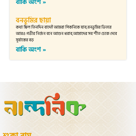
বাকি অংশ »
বনভূমির ছায়া
কথা ছিল তিনদিন বাদেই আমরা পিকনিকে যাব,বনভূমির ভিতরে
আরও গভীর নির্জন বনে আগুন ধরাব,আমাদের সব শীত ঢেকে দেবে
সূর্যাস্তের বড়
বাকি অংশ »
শুক্লা রায়