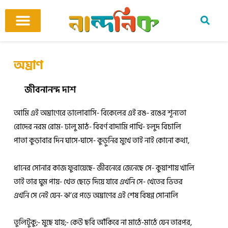
Skip
to
content
আমাদের ঘর
কবি ও কবিতা
বিষয়ভিত্তিক কবিতা
অনুবাদ কবিতা
শিশু-কিশোর
আবহ সঙ্গীত
অঘ্রাণ
জীবনানন্দ দাশ
আমি এই অঘ্রাণেরে ভালোবাসি- বিকেলের এই রঙ- রঙের শূন্যতা
রোদের নরম রোম- ঢালু মাঠ- বিবর্ণ বাদামি পাখি- হলুদ বিচালি
পাতা কুড়াবার দিন ঘাসে-ঘাসে- কুড়ুনির মুখে তাই নাই কোনো কথা,
ধানের সোনার কাজ ফুরায়েছে- জীবনেরে জেনেছে সে- কুয়াশায় খালি
তাই তার ঘুম পায়- খেত ছেড়ে দিয়ে যাবে এখনি সে- খেতের ভিতর
এখনি সে নেই যেন- ঝ’রে পড়ে অঘ্রাণের এই শেষ বিষণ্ণ সোনালি
তুলিটুকু;- মুছে যায়;- কেউ ছবি আঁকিবে না মাঠে-মাঠে যেন তারপর,