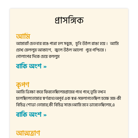
প্রাসঙ্গিক
আমি
আমারই চেতনার রঙে পান্না হল সবুজ, চুনি উঠল রাঙা হয়ে । আমি
চোখ মেললুম আকাশে, জ্বলে উঠল আলো পুবে পশ্চিমে ।
গোলাপের দিকে চেয়ে বললুম
বাকি অংশ »
কৃপণ
আমি ভিক্ষা করে ফিরতেছিলেমগ্রামের পথে পথে,তুমি তখন
চলেছিলেতোমার স্বর্ণরথে।অপূর্ব এক স্বপ্ন-সমলাগতেছিল চক্ষে মম-কী
বিচিত্র শোভা তোমার,কী বিচিত্র সাজ।আমি মনে ভাবেতেছিলেম,এ
বাকি অংশ »
আত্মত্রাণ