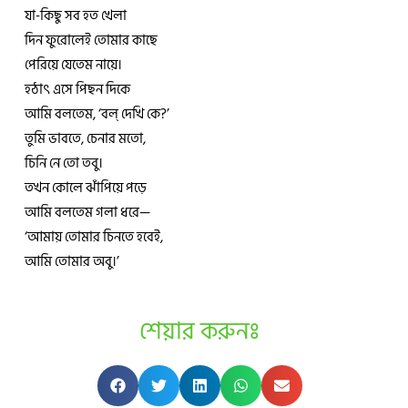
যা-কিছু সব হত খেলা
দিন ফুরোলেই তোমার কাছে
পেরিয়ে যেতেম নায়ে।
হঠাৎ এসে পিছন দিকে
আমি বলতেম, ‘বল্ দেখি কে?’
তুমি ভাবতে, চেনার মতো,
চিনি নে তো তবু।
তখন কোলে ঝাঁপিয়ে পড়ে
আমি বলতেম গলা ধরে—
‘আমায় তোমার চিনতে হবেই,
আমি তোমার অবু।’
শেয়ার করুনঃ