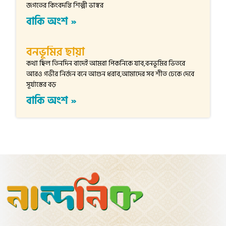
জগতের কিংবদন্তি শিল্পী ভাস্বর
বাকি অংশ »
বনভূমির ছায়া
কথা ছিল তিনদিন বাদেই আমরা পিকনিকে যাব,বনভূমির ভিতরে
আরও গভীর নির্জন বনে আগুন ধরাব,আমাদের সব শীত ঢেকে দেবে
সূর্যাস্তের বড়
বাকি অংশ »