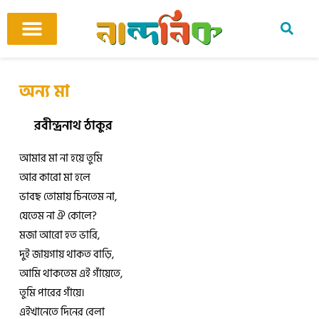
Skip
to
content
আমাদের ঘর
কবি ও কবিতা
বিষয়ভিত্তিক কবিতা
অনুবাদ কবিতা
শিশু-কিশোর
আবহ সঙ্গীত
অন্য মা
রবীন্দ্রনাথ ঠাকুর
আমার মা না হয়ে তুমি
আর কারো মা হলে
ভাবছ তোমায় চিনতেম না,
যেতেম না ঐ কোলে?
মজা আরো হত ভারি,
দুই জায়গায় থাকত বাড়ি,
আমি থাকতেম এই গাঁয়েতে,
তুমি পারের গাঁয়ে।
এইখানেতে দিনের বেলা