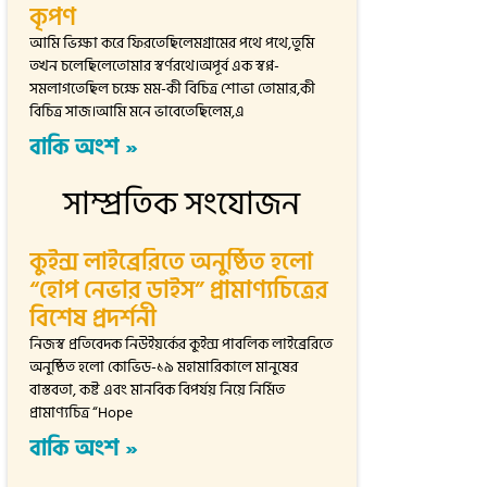
কৃপণ
আমি ভিক্ষা করে ফিরতেছিলেমগ্রামের পথে পথে,তুমি
তখন চলেছিলেতোমার স্বর্ণরথে।অপূর্ব এক স্বপ্ন-
সমলাগতেছিল চক্ষে মম-কী বিচিত্র শোভা তোমার,কী
বিচিত্র সাজ।আমি মনে ভাবেতেছিলেম,এ
বাকি অংশ »
সাম্প্রতিক সংযোজন
কুইন্স লাইব্রেরিতে অনুষ্ঠিত হলো
“হোপ নেভার ডাইস” প্রামাণ্যচিত্রের
বিশেষ প্রদর্শনী
নিজস্ব প্রতিবেদক নিউইয়র্কের কুইন্স পাবলিক লাইব্রেরিতে
অনুষ্ঠিত হলো কোভিড-১৯ মহামারিকালে মানুষের
বাস্তবতা, কষ্ট এবং মানবিক বিপর্যয় নিয়ে নির্মিত
প্রামাণ্যচিত্র “Hope
বাকি অংশ »