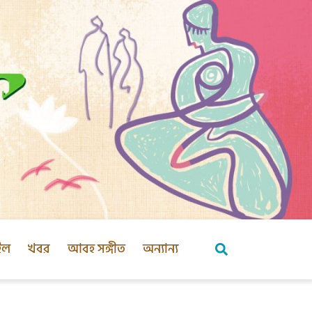
ইল
খবর
আবহ সঙ্গীত
অন্যান্য