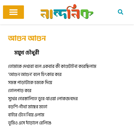
Skip
to
content
আমাদের ঘর
কবি ও কবিতা
বিষয়ভিত্তিক কবিতা
অনুবাদ কবিতা
শিশু-কিশোর
আবহ সঙ্গীত
আগুন আগুন
ময়ুখ চৌধুরী
তোমাকে দেখবো বলে একবার কী কাণ্ডটাইনা করেছিলাম
‘আগুন আগুন’ বলে চিৎকার করে
সমস্ত পাড়াটাকে চমকে দিয়ে
তোলপাড় করে
সুখের গেরস্তালিতে ডুবে-যাওয়া লোকজনদের
বড়শি-গাঁথা মাছের মতো
বাইরে টেনে নিয়ে এলাম
তুমিও এসে দাঁড়ালে রেলিঙে