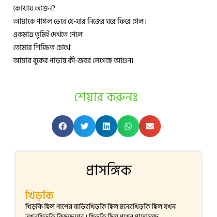
কোথায় আগুন?
আমাকে পাগল ভেবে যে-যার নিজের ঘরে ফিরে গেল।
একমাত্র তুমিই দেখতে পেলে
তোমার শিক্ষিত চোখে
আমার বুকের পাড়ায় কী-জবর লেগেছে আগুন।
শেয়ার করুনঃ
প্রাসঙ্গিক
খিড়কি
খিড়কি ছিল পাশের বাড়িরখিড়কি ছিল মনেরখিড়কি ছিল যখন
তখনখিড়কি কিছুক্ষণের । খিড়কি ছিল পথের পাশেহলুদ