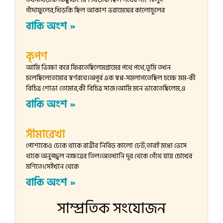
গাঁদাফুলের,খিড়কি ছিল আকাশ ভরামেঘের কালোচুলের
বাকি অংশ »
কৃপণ
আমি ভিক্ষা করে ফিরতেছিলেমগ্রামের পথে পথে,তুমি তখন
চলেছিলেতোমার স্বর্ণরথে।অপূর্ব এক স্বপ্ন-সমলাগতেছিল চক্ষে মম-কী
বিচিত্র শোভা তোমার,কী বিচিত্র সাজ।আমি মনে ভাবেতেছিলেম,এ
বাকি অংশ »
সীমারেখা
পোশাকেও ঢেকে থাকে রাত্রীর নিবিড় কালো ঢেউ,তারই মধ্যে ভেসে
থাকে অনুজ্জ্বল নক্ষত্রের তিল।অতখানি দূর থেকে গেঁথে যায় চোখের
মণিতে।সেইখান থেকে
বাকি অংশ »
সাম্প্রতিক সংযোজন