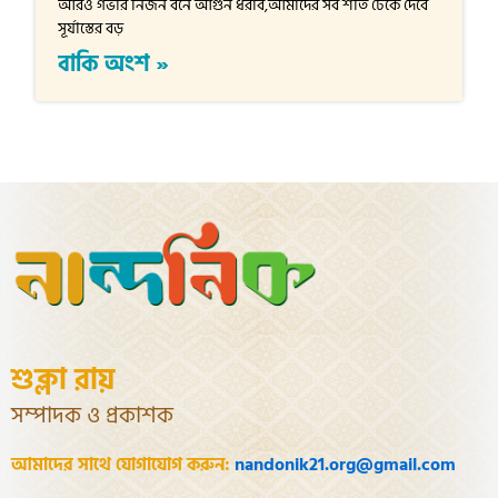
আরও গভীর নির্জন বনে আগুন ধরাব,আমাদের সব শীত ঢেকে দেবে
সূর্যাস্তের বড়
বাকি অংশ »
শুক্লা রায়
সম্পাদক ও প্রকাশক
আমাদের সাথে যোগাযোগ করুন:
nandonik21.org@gmail.com