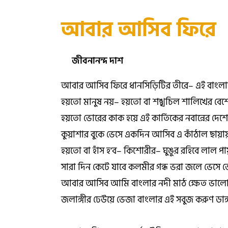
আবার আসিব ফিরে
জীবনানন্দ দাশ
আবার আসিব ফিরে ধানসিড়িটির তীরে– এই বাংল
হয়তো মানুষ নয়– হয়তো বা শঙ্খচিল শালিখের বেশ
হয়তো ভোরের কাক হয়ে এই কার্তিকের নবান্নের দেশে
কুয়াশার বুকে ভেসে একদিন আসিব এ কাঁঠাল ছায়া
হয়তো বা হাঁস হ’ব– কিশোরীর– ঘুঙুর রহিবে লাল পা
সারা দিন কেটে যাবে কলমীর গন্ধ ভরা জলে ভেসে ভ
আবার আসিব আমি বাংলার নদী মাঠ ক্ষেত ভালো
জলাঙ্গীর ঢেউয়ে ভেজা বাংলার এই সবুজ করুণ ডাঙ্