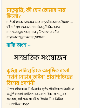
মাতৃভূমি, কী যেন তোমার নাম
ছিলো?
পাঠ্যবই থেকে অপমানে ঝরে পড়েগৌরবের পঙক্তিমালা—
৭ই মার্চ প্রশ্ন করে ২৬শে মার্চকেতুমি কি শুনতে
পাওজনসমুদ্রে জোয়ারের ধ্বনি?বাংলার বধির
পাহাড়ওলজ্জায় নত হয়,সাগরের
বাকি অংশ »
সাম্প্রতিক সংযোজন
কুইন্স লাইব্রেরিতে অনুষ্ঠিত হলো
“হোপ নেভার ডাইস” প্রামাণ্যচিত্রের
বিশেষ প্রদর্শনী
নিজস্ব প্রতিবেদক নিউইয়র্কের কুইন্স পাবলিক লাইব্রেরিতে
অনুষ্ঠিত হলো কোভিড-১৯ মহামারিকালে মানুষের
বাস্তবতা, কষ্ট এবং মানবিক বিপর্যয় নিয়ে নির্মিত
প্রামাণ্যচিত্র “Hope