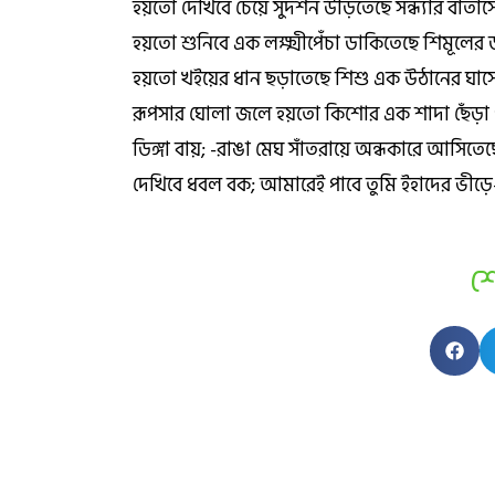
হয়তো দেখিবে চেয়ে সুদর্শন উড়িতেছে সন্ধ্যার বাতাস
হয়তো শুনিবে এক লক্ষ্মীপেঁচা ডাকিতেছে শিমূলের 
হয়তো খইয়ের ধান ছড়াতেছে শিশু এক উঠানের ঘাসে
রূপসার ঘোলা জলে হয়তো কিশোর এক শাদা ছেঁড়া 
ডিঙ্গা বায়; -রাঙা মেঘ সাঁতরায়ে অন্ধকারে আসিতেছ
দেখিবে ধবল বক; আমারেই পাবে তুমি ইহাদের ভীড়
শ