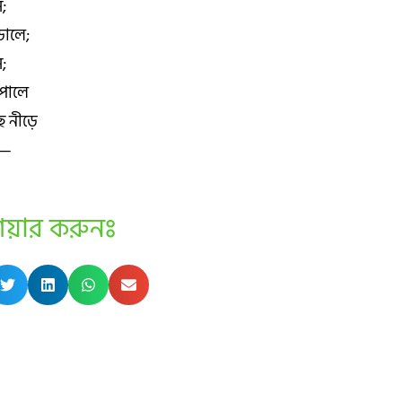
ে;
ডালে;
;
পালে
ে নীড়ে
ে—
েয়ার করুনঃ