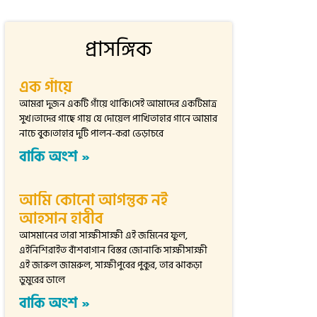
প্রাসঙ্গিক
এক গাঁয়ে
আমরা দুজন একটি গাঁয়ে থাকি।সেই আমাদের একটিমাত্র
সুখ।তাদের গাছে গায় যে দোয়েল পাখিতাহার গানে আমার
নাচে বুক।তাহার দুটি পালন-করা ভেড়াচরে
বাকি অংশ »
আমি কোনো আগন্তুক নই
আহসান হাবীব
আসমানের তারা সাক্ষীসাক্ষী এই জমিনের ফুল,
এইনিশিরাইত বাঁশবাগান বিস্তর জোনাকি সাক্ষীসাক্ষী
এই জারুল জামরুল, সাক্ষীপুবের পুকুর, তার ঝাকড়া
ডুমুরের ডালে
বাকি অংশ »