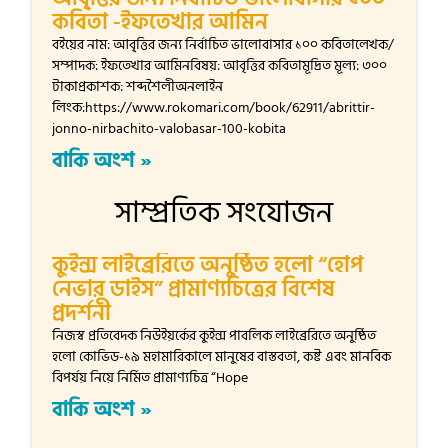
কবিতা -ইফতেখার আমিন
বইয়ের নাম: আবৃ্ত্তির জন্য নির্বাচিত ভালোবাসার ১০০ কবিতালেখক/
সম্পাদক: ইফতেখার আমিনবিষয়: আবৃত্তির কবিতামূদ্রিত মূল্য: ৩০০
টাকাপ্রকাশক: শব্দশৈলীঅনলাইন
লিংক:https://www.rokomari.com/book/62911/abrittir-
jonno-nirbachito-valobasar-100-kobita
বাকি অংশ »
সাম্প্রতিক সংযোজন
কুইন্স লাইব্রেরিতে অনুষ্ঠিত হলো “হোপ
নেভার ডাইস” প্রামাণ্যচিত্রের বিশেষ
প্রদর্শনী
নিজস্ব প্রতিবেদক নিউইয়র্কের কুইন্স পাবলিক লাইব্রেরিতে অনুষ্ঠিত
হলো কোভিড-১৯ মহামারিকালে মানুষের বাস্তবতা, কষ্ট এবং মানবিক
বিপর্যয় নিয়ে নির্মিত প্রামাণ্যচিত্র “Hope
বাকি অংশ »