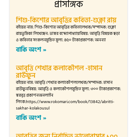
প্রাসঙ্গিক
শিশু-কিশোর আবৃত্তির কবিতা-শুক্লা রায়
বইয়ের নাম: শিশু-কিশোর আবৃত্তির কবিতালেখক/সম্পাদক: শুক্লা
রায়ভূমিকা লিখেছেন: ভাস্বর বন্দ্যোপাধ্যায়বিষয়: আবৃত্তি বিষয়ক ছড়া
ও কবিতার সংকলনমূদ্রিত মূল্য: ৪৫০ টাকাপ্রকাশক: অনন্যা
বাকি অংশ »
আবৃত্তি শেখার কলাকৌশল -হাসান
রাউফুন
বইয়ের নাম: আবৃত্তি শেখার কলাকৌশললেখক/সম্পাদক: হাসান
রাউফুনবিষয়: আবৃত্তি ও কলাকৌশলমূদ্রিত মূল্য: ৩০০ টাকাপ্রকাশক:
স্বরবৃত্ত প্রকাশনঅনলাইন
লিংক:https://www.rokomari.com/book/13842/abritti-
sakhar-kolakousul
বাকি অংশ »
আবৃ্ত্তির জন্য নির্বাচিত ভালোবাসার ১০০