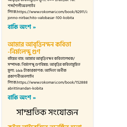
শব্দশৈলীঅনলাইন
লিংক:https://www.rokomari.com/book/62911/abrittir-
jonno-nirbachito-valobasar-100-kobita
বাকি অংশ »
আমার আবৃত্তিনন্দন কবিতা
-নির্মলেন্দু গুণ
বইয়ের নাম: আমার আবৃত্তিনন্দন কবিতালেখক/
সম্পাদক: নির্মলেন্দু গুণবিষয়: আবৃত্তির কবিতামূদ্রিত
মূল্য: ২৯৯ টাকাপ্রকাশক: আদিত্য অনীক
প্রকাশনীঅনলাইন
লিংক:https://www.rokomari.com/book/152888/amar-
abrittinandan-kobita
বাকি অংশ »
সাম্প্রতিক সংযোজন