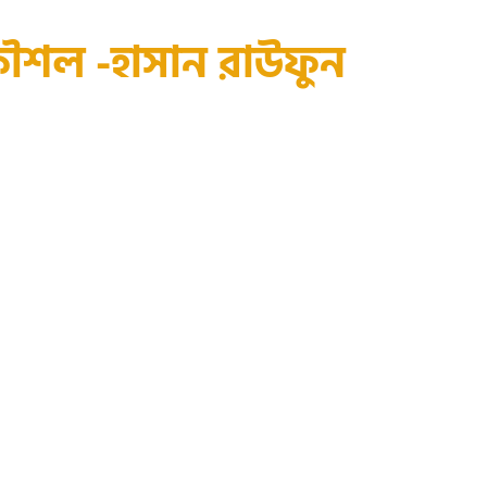
কৌশল -হাসান রাউফুন