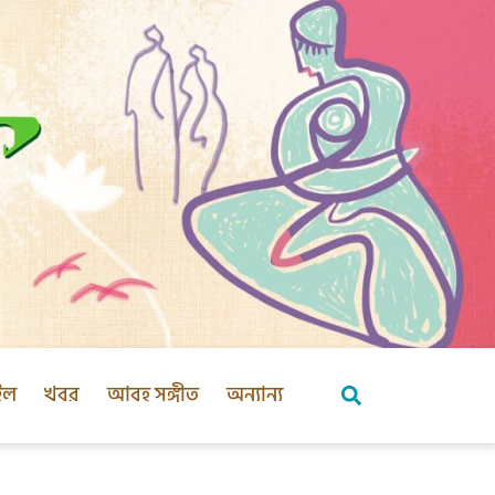
ইল
খবর
আবহ সঙ্গীত
অন্যান্য