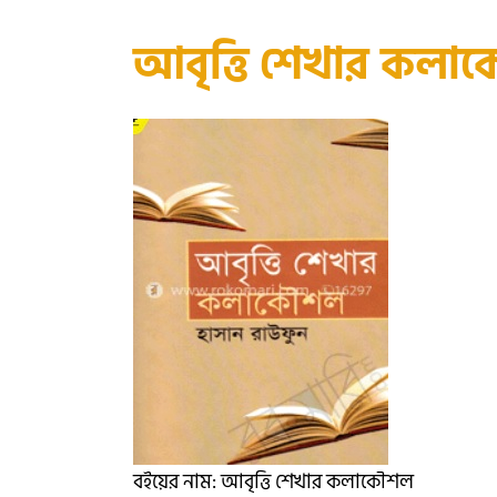
আবৃত্তি শেখার কলা
বইয়ের নাম: আবৃত্তি শেখার কলাকৌশল