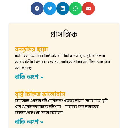
প্রাসঙ্গিক
বনভূমির ছায়া
কথা ছিল তিনদিন বাদেই আমরা পিকনিকে যাব,বনভূমির ভিতরে
আরও গভীর নির্জন বনে আগুন ধরাব,আমাদের সব শীত ঢেকে দেবে
সূর্যাস্তের বড়
বাকি অংশ »
বৃষ্টি চিহ্নিত ভালোবাস
মনে আছে একবার বৃষ্টি নেমেছিল? একবার ডাউন ট্রেনের মতো বৃষ্টি
এসে থেমেছিলআমাদের ইস্টিশনে— সারাদিন জল ডাকাতের
মতোউৎপাত শুরু কোরে দিয়েছিল
বাকি অংশ »