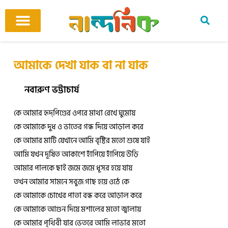
Skip
to
content
আমাদের ঘর
কবি ও কবিতা
বিষয়ভিত্তিক কবিতা
অনুবাদ কবিতা
শিশু-কিশোর
আবহ সঙ্গীত
আমাকে দেখা যাক বা না যাক
নবারুণ ভট্টাচার্য
কে আমার হৃদ্‌পিণ্ডের ওপরে মাথা রেখে ঘুমোয়
কে আমাকে দুধ ও ভাতের গন্ধ দিয়ে আড়াল করে
কে আমার মাটি যেখানে আমি বৃষ্টির মতো শুষে যাই
আমি যখন দূষিত আকাশে হাঁপিয়ে হাঁপিয়ে উড়ি
আমার পালকে ছাই জমে জমে ধূসর হয়ে যায়
তখন আমার সামনে সবুজ গাছ হয়ে ওঠে কে
কে আমাকে চোখের পাতা বন্ধ করে আড়াল করে
কে আমাকে আগুন দিয়ে মশালের মতো জ্বালায়
কে আমার পৃথিবী যার ভেতরে আমি লাভার মতো