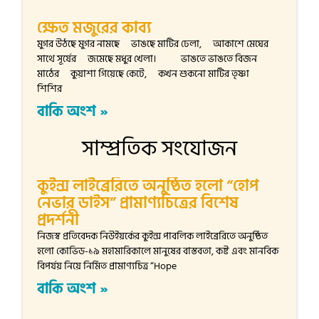
ক্ষেত মজুরের কাব্য
মুগর উঠছে মুগর নামছে ভাঙছে মাটির ঢেলা, আকাশে মেঘের
সাথে সূর্যের জমেছে মধুর খেলা। ভাঙতে ভাঙতে বিজন
মাঠের কুয়াশা গিয়েছে কেটে, কখন শুকনো মাটির তৃষ্ণা
শিশির
বাকি অংশ »
সাম্প্রতিক সংযোজন
কুইন্স লাইব্রেরিতে অনুষ্ঠিত হলো “হোপ
নেভার ডাইস” প্রামাণ্যচিত্রের বিশেষ
প্রদর্শনী
নিজস্ব প্রতিবেদক নিউইয়র্কের কুইন্স পাবলিক লাইব্রেরিতে অনুষ্ঠিত
হলো কোভিড-১৯ মহামারিকালে মানুষের বাস্তবতা, কষ্ট এবং মানবিক
বিপর্যয় নিয়ে নির্মিত প্রামাণ্যচিত্র “Hope
বাকি অংশ »