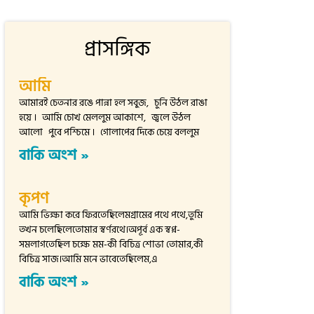
প্রাসঙ্গিক
আমি
আমারই চেতনার রঙে পান্না হল সবুজ, চুনি উঠল রাঙা
হয়ে । আমি চোখ মেললুম আকাশে, জ্বলে উঠল
আলো পুবে পশ্চিমে । গোলাপের দিকে চেয়ে বললুম
বাকি অংশ »
কৃপণ
আমি ভিক্ষা করে ফিরতেছিলেমগ্রামের পথে পথে,তুমি
তখন চলেছিলেতোমার স্বর্ণরথে।অপূর্ব এক স্বপ্ন-
সমলাগতেছিল চক্ষে মম-কী বিচিত্র শোভা তোমার,কী
বিচিত্র সাজ।আমি মনে ভাবেতেছিলেম,এ
বাকি অংশ »