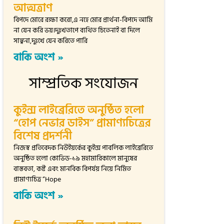
আত্মত্রাণ
বিপদে মোরে রক্ষা করো,এ নহে মোর প্রার্থনা-বিপদে আমি
না যেন করি ভয়।দুঃখতাপে ব্যথিত চিতেনাই বা দিলে
সান্ত্বনা,দুঃখে যেন করিতে পারি
বাকি অংশ »
সাম্প্রতিক সংযোজন
কুইন্স লাইব্রেরিতে অনুষ্ঠিত হলো
“হোপ নেভার ডাইস” প্রামাণ্যচিত্রের
বিশেষ প্রদর্শনী
নিজস্ব প্রতিবেদক নিউইয়র্কের কুইন্স পাবলিক লাইব্রেরিতে
অনুষ্ঠিত হলো কোভিড-১৯ মহামারিকালে মানুষের
বাস্তবতা, কষ্ট এবং মানবিক বিপর্যয় নিয়ে নির্মিত
প্রামাণ্যচিত্র “Hope
বাকি অংশ »