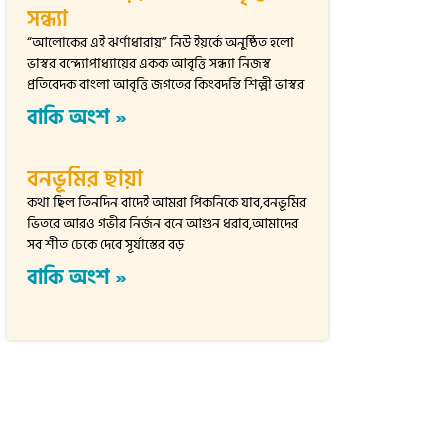
সন্ধ্যা
“আলোকের এই ঝর্ণাধারায়” নিউ ইয়র্কে অনুষ্ঠিত হলো
ভাস্বর বন্দ্যোপাধ্যায়ের একক আবৃত্তি সন্ধ্যা নিজস্ব
প্রতিবেদক বাংলা আবৃত্তি জগতের কিংবদন্তি শিল্পী ভাস্বর
বাকি অংশ »
বনভূমির ছায়া
কথা ছিল তিনদিন বাদেই আমরা পিকনিকে যাব,বনভূমির
ভিতরে আরও গভীর নির্জন বনে আগুন ধরাব,আমাদের
সব শীত ঢেকে দেবে সূর্যাস্তের বড়
বাকি অংশ »