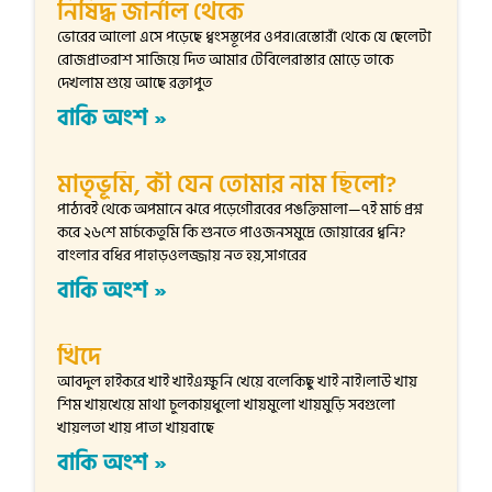
নিষিদ্ধ জার্নাল থেকে
ভোরের আলো এসে পড়েছে ধ্বংসস্তূপের ওপর।রেস্তোরাঁ থেকে যে ছেলেটা
রোজপ্রাতরাশ সাজিয়ে দিত আমার টেবিলেরাস্তার মোড়ে তাকে
দেখলাম শুয়ে আছে রক্তাপুত
বাকি অংশ »
মাতৃভূমি, কী যেন তোমার নাম ছিলো?
পাঠ্যবই থেকে অপমানে ঝরে পড়েগৌরবের পঙক্তিমালা—৭ই মার্চ প্রশ্ন
করে ২৬শে মার্চকেতুমি কি শুনতে পাওজনসমুদ্রে জোয়ারের ধ্বনি?
বাংলার বধির পাহাড়ওলজ্জায় নত হয়,সাগরের
বাকি অংশ »
খিদে
আবদুল হাইকরে খাই খাইএক্ষুনি খেয়ে বলেকিছু খাই নাই।লাউ খায়
শিম খায়খেয়ে মাথা চুলকায়ধুলো খায়মুলো খায়মুড়ি সবগুলো
খায়লতা খায় পাতা খায়বাছে
বাকি অংশ »