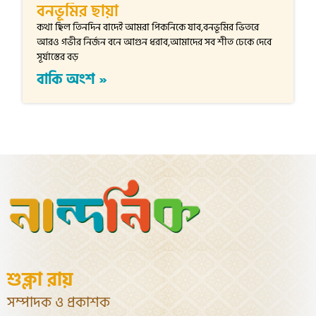
বনভূমির ছায়া
কথা ছিল তিনদিন বাদেই আমরা পিকনিকে যাব,বনভূমির ভিতরে
আরও গভীর নির্জন বনে আগুন ধরাব,আমাদের সব শীত ঢেকে দেবে
সূর্যাস্তের বড়
বাকি অংশ »
শুক্লা রায়
সম্পাদক ও প্রকাশক