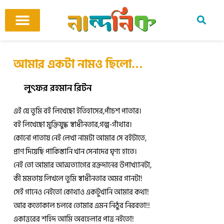
Skip
to
content
আমাদের ঘর
কবি ও কবিতা
বিষয়ভিত্তিক কবিতা
অনুবাদ কবিতা
শিশু-কিশোর
আবহ সঙ্গীত
আমার একটা নামও ছিলো…
লুৎফর রহমান রিটন
এই যে তুমি বই লিখেছো ইতিহাসের,পাঁচশ পাতার।
বই লিখেছো মুক্তিযুদ্ধ স্বাধীনতার,গল্প-গাঁথার।
কোনো পাতায় নেই লেখা নামটা আমার সে বইটাতে,
প্রাণ দিয়েছি পাকিস্তানি খান সেনাদের ঘৃণ্য হাতে।
নেই তো আমার আত্মত্যাগের রক্তদানের উপাখ্যানটা,
কী মমতায় লিখলে তুমি স্বাধীনতার অমর গানটা!
সেই গানেও নেইতো কোথাও একটুখানি আমার কথা!
আর কতোকাল চলবে তোমার এমন নিঠুর নিরবতা!!
একাত্তরের শহিদ আমি অবহেলার পাত্র নইতো!