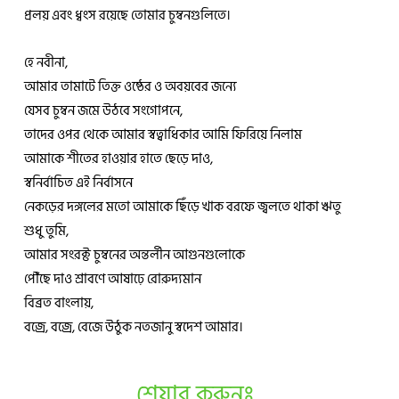
প্রলয় এবং ধ্বংস রয়েছে তোমার চুম্বনগুলিতে।
হে নবীনা,
আমার তামাটে তিক্ত ওষ্ঠের ও অবয়বের জন্যে
যেসব চুম্বন জমে উঠবে সংগোপনে,
তাদের ওপর থেকে আমার স্বত্বাধিকার আমি ফিরিয়ে নিলাম
আমাকে শীতের হাওয়ার হাতে ছেড়ে দাও,
স্বনির্বাচিত এই নির্বাসনে
নেকড়ের দঙ্গলের মতো আমাকে ছিঁড়ে খাক বরফে জ্বলতে থাকা ঋতু
শুধু তুমি,
আমার সংরক্ট চুম্বনের অন্তর্লীন আগুনগুলোকে
পৌঁছে দাও শ্রাবণে আষাঢ়ে রোরুদ্যমান
বিব্রত বাংলায়,
বজ্রে, বজ্রে, বেজে উঠুক নতজানু স্বদেশ আমার।
শেয়ার করুনঃ