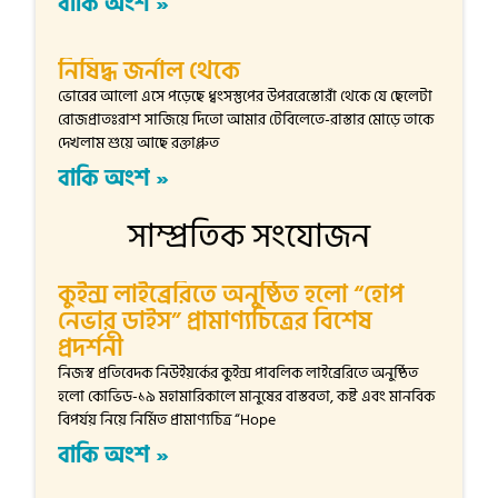
বাকি অংশ »
নিষিদ্ধ জর্নাল থেকে
ভোরের আলো এসে পড়েছে ধ্বংসস্তুপের উপররেস্তোরাঁ থেকে যে ছেলেটা
রোজপ্রাতঃরাশ সাজিয়ে দিতো আমার টেবিলেতে-রাস্তার মোড়ে তাকে
দেখলাম শুয়ে আছে রক্তাপ্লুত
বাকি অংশ »
সাম্প্রতিক সংযোজন
কুইন্স লাইব্রেরিতে অনুষ্ঠিত হলো “হোপ
নেভার ডাইস” প্রামাণ্যচিত্রের বিশেষ
প্রদর্শনী
নিজস্ব প্রতিবেদক নিউইয়র্কের কুইন্স পাবলিক লাইব্রেরিতে অনুষ্ঠিত
হলো কোভিড-১৯ মহামারিকালে মানুষের বাস্তবতা, কষ্ট এবং মানবিক
বিপর্যয় নিয়ে নির্মিত প্রামাণ্যচিত্র “Hope
বাকি অংশ »