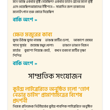
মনে আছে একবার বৃষ্টি নেমেছিল? একবার ডাউন ট্রেনের মতো বৃষ্টি
এসে থেমেছিলআমাদের ইস্টিশনে— সারাদিন জল ডাকাতের
মতোউৎপাত শুরু কোরে দিয়েছিল
বাকি অংশ »
ক্ষেত মজুরের কাব্য
মুগর উঠছে মুগর নামছে ভাঙছে মাটির ঢেলা, আকাশে মেঘের
সাথে সূর্যের জমেছে মধুর খেলা। ভাঙতে ভাঙতে বিজন
মাঠের কুয়াশা গিয়েছে কেটে, কখন শুকনো মাটির তৃষ্ণা
শিশির
বাকি অংশ »
সাম্প্রতিক সংযোজন
কুইন্স লাইব্রেরিতে অনুষ্ঠিত হলো “হোপ
নেভার ডাইস” প্রামাণ্যচিত্রের বিশেষ
প্রদর্শনী
নিজস্ব প্রতিবেদক নিউইয়র্কের কুইন্স পাবলিক লাইব্রেরিতে অনুষ্ঠিত