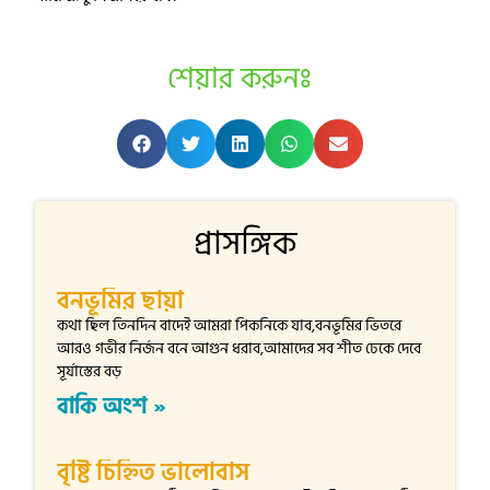
শেয়ার করুনঃ
প্রাসঙ্গিক
বনভূমির ছায়া
কথা ছিল তিনদিন বাদেই আমরা পিকনিকে যাব,বনভূমির ভিতরে
আরও গভীর নির্জন বনে আগুন ধরাব,আমাদের সব শীত ঢেকে দেবে
সূর্যাস্তের বড়
বাকি অংশ »
বৃষ্টি চিহ্নিত ভালোবাস