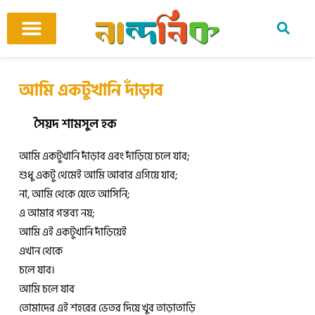
Skip
to
content
আমাদের ঘর
কবি ও কবিতা
বিষয়ভিত্তিক কবিতা
অনুবাদ কবিতা
শিশু-কিশোর
আবহ সঙ্গীত
আমি একটুখানি দাঁড়াব
সৈয়দ শামসুল হক
আমি একটুখানি দাঁড়াব এবং দাঁড়িয়ে চলে যাব;
শুধু একটু থেমেই আমি আবার এগিয়ে যাব;
না, আমি থেকে যেতে আসিনি;
এ আমার গন্তব্য নয়;
আমি এই একটুখানি দাঁড়িয়েই
এখান থেকে
চলে যাব।
আমি চলে যাব
তোমাদের এই শহরের ভেতর দিয়ে খুব তাড়াতাড়ি