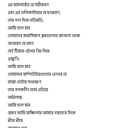
এর মার্চপাস্টের যে সমীকরণ
এবং এর হেলিকপ্টারের যে চংক্রমণ,
তার তল দিয়ে তড়িঘড়ি;
আমি চলে যাব
তোমাদের কমার্সিয়াল ব্লকগুলোর জানালা থেকে
অনবরত যে বমন
সেই টিকার-টেপের নিচ দিয়ে
এক্ষুনি;
আমি চলে যাব
তোমাদের কম্পিউটারগুলোর ভেতরে যে
বায়ো-ডাটার সংরক্ষণ
তার পলকহীন চোখ এড়িয়ে
অবিলম্বে;
আমি চলে যাব
যেমন আমি যাচ্ছিলাম আমার গন্তব্যের দিকে
ধীরে ধীরে