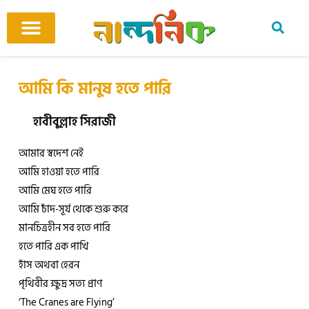
Skip
to
content
আমাদের ঘর
কবি ও কবিতা
বিষয়ভিত্তিক কবিতা
অনুবাদ কবিতা
শিশু-কিশোর
আবহ সঙ্গীত
আমি কি মানুষ হতে পারি
হাবীবুল্লাহ সিরাজী
আমার স্বদেশ নেই
আমি হাওয়া হতে পারি
আমি মেঘ হতে পারি
আমি চাঁদ-সূর্য থেকে শুরু করে
মানচিত্রহীন সব হতে পারি
হতে পারি এক পাখি
হাঁস অথবা হেরন
পৃথিবীর ক্ষুদ্র সত্য প্রাণ
‘The Cranes are Flying’