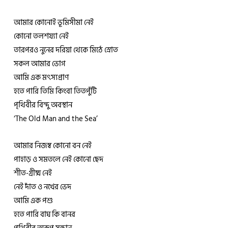
আমার কোনোই ভূমিসীমা নেই
কোনো তলশয্যা নেই
তারপরও নুনের দরিয়া থেকে মিঠে স্রোত
সকল আমার ভোগ
আমি এক মৎস্যপ্রাণ
হতে পারি তিমি কিংবা তিতপুঁটি
পৃথিবীর বিন্দু অবস্থান
‘The Old Man and the Sea’
আমার নিজস্ব কোনো বন নেই
পাহাড় ও সমতলে নেই কোনো ছেদ
শীত-গ্রীষ্ম নেই
নেই দাঁত ও নখের ভেদ
আমি এক পশু
হতে পারি বাঘ কি বানর