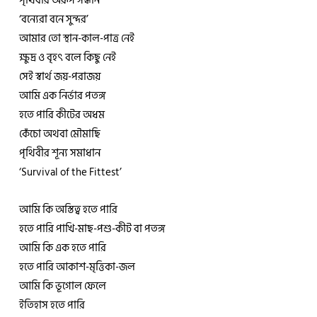
পৃথিবীর অরূপ সন্ধান
‘বন্যেরা বনে সুন্দর’
আমার তো স্থান-কাল-পাত্র নেই
ক্ষুদ্র ও বৃহৎ বলে কিছু নেই
সেই স্বার্থ জয়-পরাজয়
আমি এক নির্ভার পতঙ্গ
হতে পারি কীটের অধম
কেঁচো অথবা মৌমাছি
পৃথিবীর শূন্য সমাধান
‘Survival of the Fittest’
আমি কি অস্তিত্ব হতে পারি
হতে পারি পাখি-মাছ-পশু-কীট বা পতঙ্গ
আমি কি এক হতে পারি
হতে পারি আকাশ-মৃত্তিকা-জল
আমি কি ভূগোল ফেলে
ইতিহাস হতে পারি