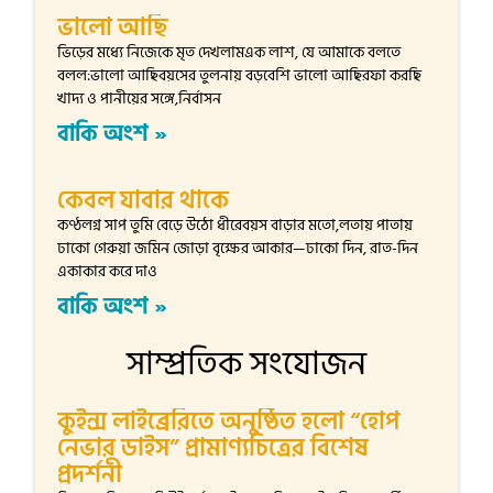
ভালো আছি
ভিড়ের মধ্যে নিজেকে মৃত দেখলামএক লাশ, যে আমাকে বলতে
বলল:ভালো আছিবয়সের তুলনায় বড়বেশি ভালো আছিরফা করছি
খাদ্য ও পানীয়ের সঙ্গে,নির্বাসন
বাকি অংশ »
কেবল যাবার থাকে
কণ্ঠলগ্ন সাপ তুমি বেড়ে উঠো ধীরেবয়স বাড়ার মতো,লতায় পাতায়
ঢাকো গেরুয়া জমিন জোড়া বৃক্ষের আকার—ঢাকো দিন, রাত-দিন
একাকার করে দাও
বাকি অংশ »
সাম্প্রতিক সংযোজন
কুইন্স লাইব্রেরিতে অনুষ্ঠিত হলো “হোপ
নেভার ডাইস” প্রামাণ্যচিত্রের বিশেষ
প্রদর্শনী