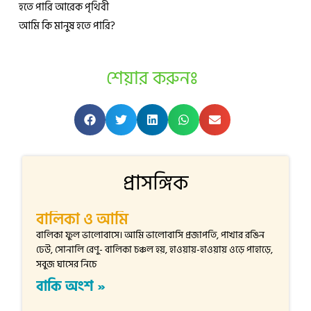
হতে পারি আরেক পৃথিবী
আমি কি মানুষ হতে পারি?
শেয়ার করুনঃ
প্রাসঙ্গিক
বালিকা ও আমি
বালিকা ফুল ভালোবাসে। আমি ভালোবাসি প্রজাপতি, পাখার রঙিন
ঢেউ, সোনালি রেণু- বালিকা চঞ্চল হয়, হাওয়ায়-হাওয়ায় ওড়ে পাহাড়ে,
সবুজ ঘাসের নিচে
বাকি অংশ »