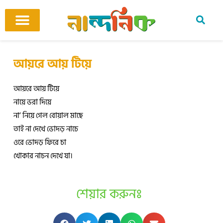
Skip
to
content
আমাদের ঘর
কবি ও কবিতা
বিষয়ভিত্তিক কবিতা
অনুবাদ কবিতা
শিশু-কিশোর
আবহ সঙ্গীত
আয়রে আয় টিয়ে
আয়রে আয় টিয়ে
নায়ে ভরা দিয়ে
না’ নিয়ে গেল বোয়াল মাছে
তাই না দেখে ভোদড় নাচে
ওরে ভোদড় ফিরে চা
খোকার নাচন দেখে যা।
শেয়ার করুনঃ