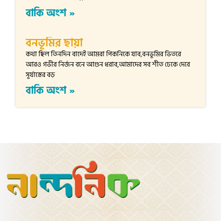
বাকি অংশ »
বনভূমির ছায়া
কথা ছিল তিনদিন বাদেই আমরা পিকনিকে যাব,বনভূমির ভিতরে
আরও গভীর নির্জন বনে আগুন ধরাব,আমাদের সব শীত ঢেকে দেবে
সূর্যাস্তের বড়
বাকি অংশ »