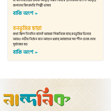
বন্দ্যোপাধ্যায়ের একক আবৃত্তি সন্ধ্যা নিজস্ব প্রতিবেদক বাংলা আবৃত্তি
জগতের কিংবদন্তি শিল্পী ভাস্বর
বাকি অংশ »
বনভূমির ছায়া
কথা ছিল তিনদিন বাদেই আমরা পিকনিকে যাব,বনভূমির ভিতরে
আরও গভীর নির্জন বনে আগুন ধরাব,আমাদের সব শীত ঢেকে দেবে
সূর্যাস্তের বড়
বাকি অংশ »