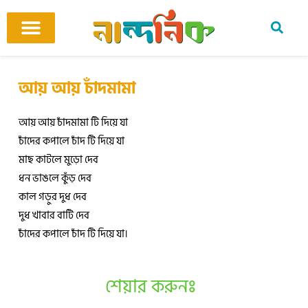
Skip
to
content
আমাদের ঘর
কবি ও কবিতা
বিষয়ভিত্তিক কবিতা
অনুবাদ কবিতা
শিশু-কিশোর
আবহ সঙ্গীত
আয় আয় চাঁদমামা
আয় আয় চাঁদমামা টি দিয়ে যা
চাঁদের কপালে চাঁদ টি দিয়ে যা
মাছ কাটলে মুড়ো দেব
ধন ভাঙলে কুঁড় দেব
কাল গড়ুর দুধ দেব
দুধ খাবার বাটি দেব
চাঁদের কপালে চাঁদ টি দিয়ে যা।
শেয়ার করুনঃ