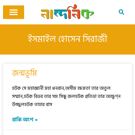
Skip
to
content
আমাদের ঘর
কবি ও কবিতা
বিষয়ভিত্তিক কবিতা
অনুবাদ কবিতা
শিশু-কিশোর
আবহ সঙ্গীত
ইসমাইল হোসেন সিরাজী
জন্মভূমি
হউক সে মহাজ্ঞানী মহা ধনবান,অসীম ক্ষমতা তার অতুল
সম্মান,হউক বিভব তার সম সিন্ধু জলহউক প্রতিভা তার অক্ষুণ্ন
উজ্জ্বলহউক তাহার বাস
বাকি অংশ »