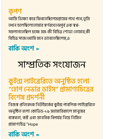
কৃপণ
আমি ভিক্ষা করে ফিরতেছিলেমগ্রামের পথে পথে,তুমি
তখন চলেছিলেতোমার স্বর্ণরথে।অপূর্ব এক স্বপ্ন-
সমলাগতেছিল চক্ষে মম-কী বিচিত্র শোভা তোমার,কী
বিচিত্র সাজ।আমি মনে ভাবেতেছিলেম,এ
বাকি অংশ »
সাম্প্রতিক সংযোজন
কুইন্স লাইব্রেরিতে অনুষ্ঠিত হলো
“হোপ নেভার ডাইস” প্রামাণ্যচিত্রের
বিশেষ প্রদর্শনী
নিজস্ব প্রতিবেদক নিউইয়র্কের কুইন্স পাবলিক লাইব্রেরিতে
অনুষ্ঠিত হলো কোভিড-১৯ মহামারিকালে মানুষের
বাস্তবতা, কষ্ট এবং মানবিক বিপর্যয় নিয়ে নির্মিত
প্রামাণ্যচিত্র “Hope
বাকি অংশ »