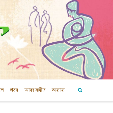
ইল
খবর
আবহ সঙ্গীত
অন্যান্য