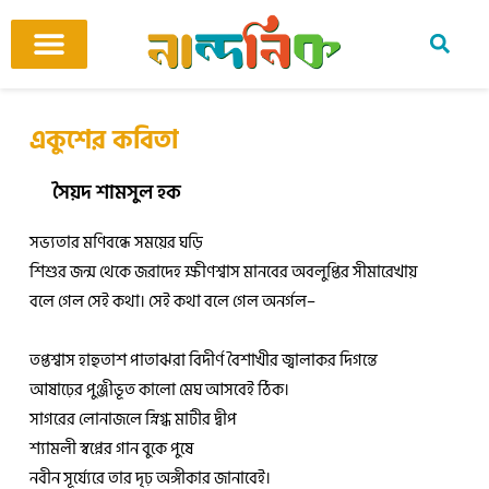
Skip
to
content
আমাদের ঘর
কবি ও কবিতা
বিষয়ভিত্তিক কবিতা
অনুবাদ কবিতা
শিশু-কিশোর
আবহ সঙ্গীত
একুশের কবিতা
সৈয়দ শামসুল হক
সভ্যতার মণিবন্ধে সময়ের ঘড়ি
শিশুর জন্ম থেকে জরাদেহ ক্ষীণশ্বাস মানবের অবলুপ্তির সীমারেখায়
বলে গেল সেই কথা। সেই কথা বলে গেল অনর্গল–
তপ্তশ্বাস হাহুতাশ পাতাঝরা বিদীর্ণ বৈশাখীর জ্বালাকর দিগন্তে
আষাঢ়ের পুঞ্জীভূত কালো মেঘ আসবেই ঠিক।
সাগরের লোনাজলে স্নিগ্ধ মাটীর দ্বীপ
শ্যামলী স্বপ্নের গান বুকে পুষে
নবীন সূর্য্যেরে তার দৃঢ় অঙ্গীকার জানাবেই।