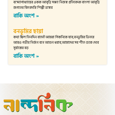
বন্দ্যোপাধ্যায়ের একক আবৃত্তি সন্ধ্যা নিজস্ব প্রতিবেদক বাংলা আবৃত্তি
জগতের কিংবদন্তি শিল্পী ভাস্বর
বাকি অংশ »
বনভূমির ছায়া
কথা ছিল তিনদিন বাদেই আমরা পিকনিকে যাব,বনভূমির ভিতরে
আরও গভীর নির্জন বনে আগুন ধরাব,আমাদের সব শীত ঢেকে দেবে
সূর্যাস্তের বড়
বাকি অংশ »