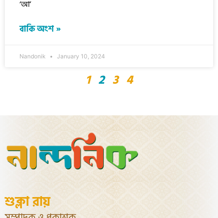
‘আ’
বাকি অংশ »
Nandonik
January 10, 2024
1
2
3
4
শুক্লা রায়
সম্পাদক ও প্রকাশক