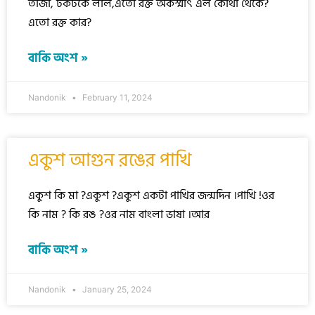
তাজা, টকটকে লাল,এতো রক্ত অকস্মাৎ এল কোথা থেকে?
এতো রক্ত কার?
বাকি অংশ »
Nandonik
February 11, 2024
একুশ আগুন রঙের পাখি
একুশ কি মা ?একুশ ?একুশ একটা পাখির জন্মদিন ।পাখি !ওর
কি নাম ? কি রঙ ?ওর নাম বাংলা ভাষা ।আর
বাকি অংশ »
Nandonik
January 25, 2024