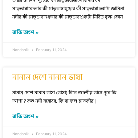
আমি জানিনা দুঃখের কী মাতৃভাষাভালোবাসার কী
মাতৃভাষাবেদনার কী মাতৃভাষাযুদ্ধের কী মাতৃভাষা।আমি জানিনা
নদীর কী মাতৃভাষানগ্নতার কী মাতৃভাষাএকটা নিবিড় বৃক্ষ কোন
বাকি অংশ »
Nandonik
February 11, 2024
নানান দেশে নানান ভাষা
নানান্ দেশে নানান্ ভাসা (ভাষা) বিনে স্বদেশীয় ভাসে পূরে কি
আশা ? কত নদী সরোবর, কি বা ফল চাতকীর |
বাকি অংশ »
Nandonik
February 11, 2024