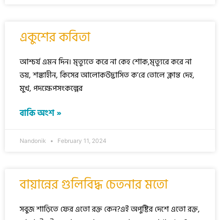
একুশের কবিতা
আশ্চর্য এমন দিন। মৃত্যুতে করে না কেহ শোক,মৃত্যুরে করে না
ভয়, শঙ্কাহীন, কিসের আলোকউদ্ভাসিত ক’রে তোলে ক্লান্ত দেহ,
মুখ, পদক্ষেপসংকল্পের
বাকি অংশ »
Nandonik
February 11, 2024
বায়ান্নের গুলিবিদ্ধ চেতনার মতো
সবুজ শাড়িতে ফের এতো রক্ত কেন?এই অপুষ্টির দেশে এতো রক্ত,