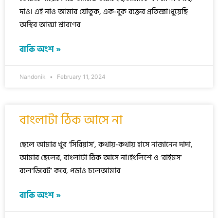
দাও। এই নাও আমার যৌতুক, এক-বুক রক্তের প্রতিজ্ঞা।ধুয়েছি
অস্থির আত্মা শ্রাবণের
বাকি অংশ »
Nandonik
February 11, 2024
বাংলাটা ঠিক আসে না
ছেলে আমার খুব ‘সিরিয়াস’, কথায়-কথায় হাসে নাজানেন দাদা,
আমার ছেলের, বাংলাটা ঠিক আসে না।ইংলিশে ও ‘রাইমস’
বলে‘ডিবেট’ করে, পড়াও চলেআমার
বাকি অংশ »