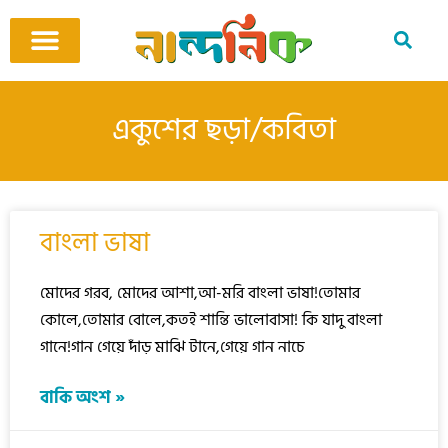
Skip
to
content
আমাদের ঘর
কবি ও কবিতা
বিষয়ভিত্তিক কবিতা
অনুবাদ কবিতা
শিশু-কিশোর
আবহ সঙ্গীত
একুশের ছড়া/কবিতা
P
P
P
P
বাংলা ভাষা
a
a
a
a
g
g
g
g
e
e
e
e
মোদের গরব, মোদের আশা,আ-মরি বাংলা ভাষা!তোমার
কোলে,তোমার বোলে,কতই শান্তি ভালোবাসা! কি যাদু বাংলা
গানে!গান গেয়ে দাঁড় মাঝি টানে,গেয়ে গান নাচে
বাকি অংশ »