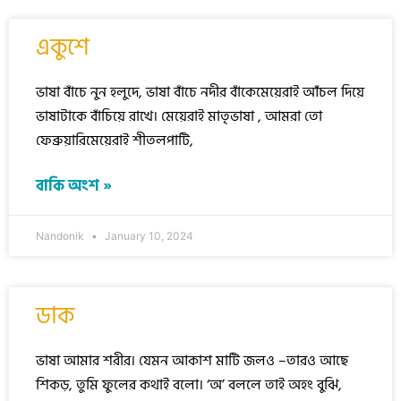
একুশে
ভাষা বাঁচে নুন হলুদে, ভাষা বাঁচে নদীর বাঁকেমেয়েরাই আঁচল দিয়ে
ভাষাটাকে বাঁচিয়ে রাখে। মেয়েরাই মাতৃভাষা , আমরা তো
ফেব্রুয়ারিমেয়েরাই শীতলপাটি,
বাকি অংশ »
Nandonik
January 10, 2024
ডাক
ভাষা আমার শরীর। যেমন আকাশ মাটি জলও –তারও আছে
শিকড়, তুমি ফুলের কথাই বলো। ‘অ’ বললে তাই অহং বুঝি,