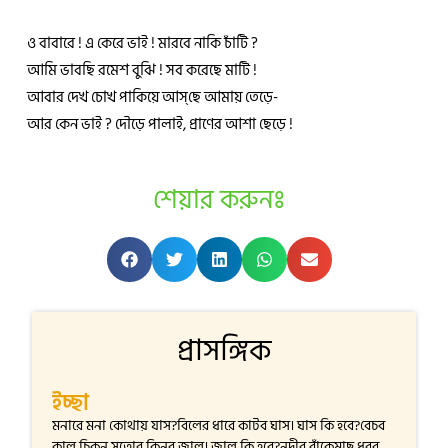
ও বাবারে ! এ কেরে ভাই ! মারবে নাকি চাঁটি ?
আমি ভাবছি রমেশ বুঝি ! সব করেছে মাটি !
আবার দেখ চোখ পাকিয়ে আস্‌‌ছে আমায় তেড়ে-
আর কেন ভাই ? দৌড়ে পালাই, প্রাণের আশা ছেড়ে !
শেয়ার করুনঃ
প্রাসঙ্গিক
ইচ্ছা
মনারে মনা কোথায় যাস?বিলের ধারে কাটব ঘাস। ঘাস কি হবে?বেচব
কাল,চিকন সুতোর কিনব জাল। জাল কি হবে?নদীর বাঁকেমাছ ধরব