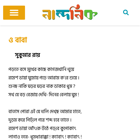
Skip
to
content
আমাদের ঘর
কবি ও কবিতা
বিষয়ভিত্তিক কবিতা
অনুবাদ কবিতা
শিশু-কিশোর
আবহ সঙ্গীত
ও বাবা
সুকুমার রায়
পড়তে বসে মুখের কাছে কাগজখানি থুয়ে
রমেশ ভায়া ঘুমোয় পড়ে আরাম ক’রে শুয়ে ।
শুনছ নাকি ঘড়র ঘড়র নাক ডাকার ধূম ?
সখ যে বড় বেজায় দেখি- দিনের বেলায় ঘুম !
বাতাস পোরা এই যে থলি দেখ্‌‌ছ আমার হাতে,
দুড়ম করে পিট্‌‌লে পরে শব্দ হবে তাতে ।
রমেশ ভায়া আঁৎ‌কে উঠে পড়্‌‌বে কুপোকাৎ‌
লাগাও তবে- ধূমধারাক্কা ! ক্যাবাৎ‌ ! ক্যাবাৎ‌ !