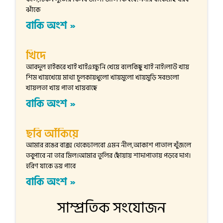
ঝাঁকে
বাকি অংশ »
খিদে
আবদুল হাইকরে খাই খাইএক্ষুনি খেয়ে বলেকিছু খাই নাই।লাউ খায়
শিম খায়খেয়ে মাথা চুলকায়ধুলো খায়মুলো খায়মুড়ি সবগুলো
খায়লতা খায় পাতা খায়বাছে
বাকি অংশ »
ছবি আঁকিয়ে
আমার রঙের বাক্স থেকেঢালবো এমন নীল,আকাশ পাতাল খুঁজলে
তবুপাবে না তার মিল।আমার তুলির ছোঁয়ায় শাদাপাতায় পড়বে দাগ।
হরিণ যাকে ভয় পাবে
বাকি অংশ »
সাম্প্রতিক সংযোজন