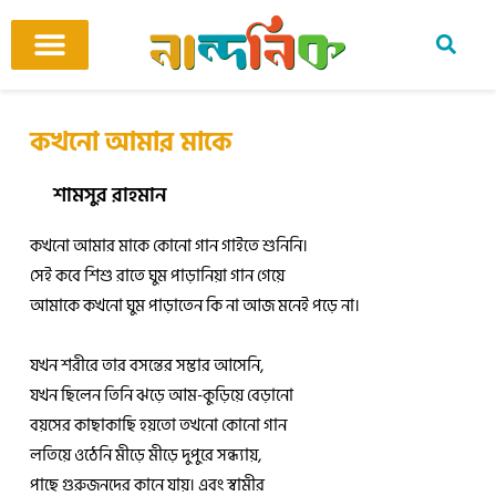
Skip
to
content
আমাদের ঘর
কবি ও কবিতা
বিষয়ভিত্তিক কবিতা
অনুবাদ কবিতা
শিশু-কিশোর
আবহ সঙ্গীত
কখনো আমার মাকে
শামসুর রাহমান
কখনো আমার মাকে কোনো গান গাইতে শুনিনি।
সেই কবে শিশু রাতে ঘুম পাড়ানিয়া গান গেয়ে
আমাকে কখনো ঘুম পাড়াতেন কি না আজ মনেই পড়ে না।
যখন শরীরে তার বসন্তের সম্ভার আসেনি,
যখন ছিলেন তিনি ঝড়ে আম-কুড়িয়ে বেড়ানো
বয়সের কাছাকাছি হয়তো তখনো কোনো গান
লতিয়ে ওঠেনি মীড়ে মীড়ে দুপুরে সন্ধ্যায়,
পাছে গুরুজনদের কানে যায়। এবং স্বামীর