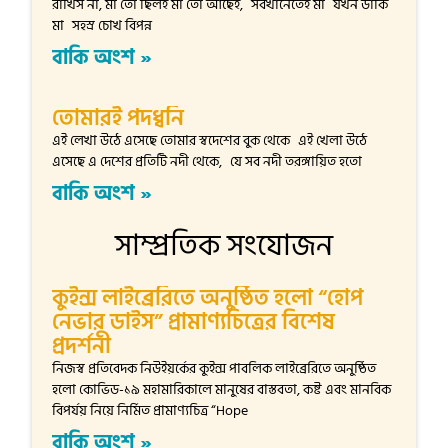
রাখিস না, মা তো ছিলই মা তো আছেই, সবখানেতেই মা যখন ডাকি
মা সহস্র চোখ বিপন্ন
বাকি অংশ »
তোমারই পদধ্বনি
এই লেখা উঠে এসেছে তোমার স্বদেশের বুক থেকে এই খেলা উঠে
এসেছে এ দেশের প্রতিটি নদী থেকে, যে সব নদী তরঙ্গায়িত হতো
বাকি অংশ »
সাম্প্রতিক সংযোজন
কুইন্স লাইব্রেরিতে অনুষ্ঠিত হলো “হোপ
নেভার ডাইস” প্রামাণ্যচিত্রের বিশেষ
প্রদর্শনী
নিজস্ব প্রতিবেদক নিউইয়র্কের কুইন্স পাবলিক লাইব্রেরিতে অনুষ্ঠিত
হলো কোভিড-১৯ মহামারিকালে মানুষের বাস্তবতা, কষ্ট এবং মানবিক
বিপর্যয় নিয়ে নির্মিত প্রামাণ্যচিত্র “Hope
বাকি অংশ »