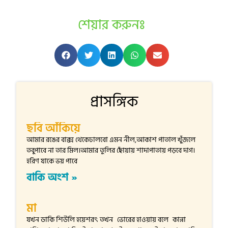
শেয়ার করুনঃ
প্রাসঙ্গিক
ছবি আঁকিয়ে
আমার রঙের বাক্স থেকেঢালবো এমন নীল,আকাশ পাতাল খুঁজলে
তবুপাবে না তার মিল।আমার তুলির ছোঁয়ায় শাদাপাতায় পড়বে দাগ।
হরিণ যাকে ভয় পাবে
বাকি অংশ »
মা
যখন ডাকি শিউলি হয়েশরৎ তখন ভোরের হাওয়ায় বলে কান্না