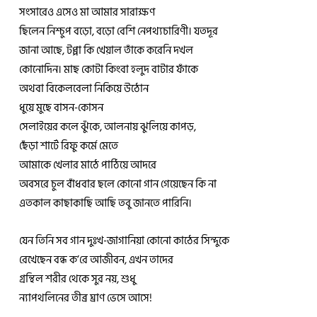
সংসারেও এসেও মা আমার সারাক্ষণ
ছিলেন নিশ্চুপ বড়ো, বড়ো বেশি নেপথ্যচারিণী। যতদূর
জানা আছে, টপ্পা কি খেয়াল তাঁকে করেনি দখল
কোনোদিন। মাছ কোটা কিংবা হলুদ বাটার ফাঁকে
অথবা বিকেলবেলা নিকিয়ে উঠোন
ধুয়ে মুছে বাসন-কোসন
সেলাইয়ের কলে ঝুঁকে, আলনায় ঝুলিয়ে কাপড়,
ছেঁড়া শার্টে রিফু কর্মে মেতে
আমাকে খেলার মাঠে পাঠিয়ে আদরে
অবসরে চুল বাঁধবার ছলে কোনো গান গেয়েছেন কি না
এতকাল কাছাকাছি আছি তবু জানতে পারিনি।
যেন তিনি সব গান দুঃখ-জাগানিয়া কোনো কাঠের সিন্দুকে
রেখেছেন বন্ধ ক’রে আজীবন, এখন তাদের
গ্রন্থিল শরীর থেকে সুর নয়, শুধু
ন্যাপথলিনের তীব্র ঘ্রাণ ভেসে আসে!