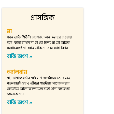
প্রাসঙ্গিক
মা
যখন ডাকি শিউলি হয়েশরৎ তখন ভোরের হাওয়ায়
বলে কান্না রাখিস না, মা তো ছিলই মা তো আছেই,
সবখানেতেই মা যখন ডাকি মা সহস্র চোখ বিপন্ন
বাকি অংশ »
অ্যালবাম
মা, তোমাকে হটাত এই২০শে সেপ্টেম্বরের ভোরে মনে
পড়লো।এই মেঘ ও রৌদ্রের শারদীয়া আলোতোমার
ফোটোতে আলোকসম্পাতের মতো খেলা করছে।মা
তোমাকে মনে
বাকি অংশ »