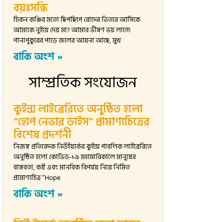
বয়ঃসন্ধি
চিকন কঞ্চির মতো ছিপছিপে রোদের ভিতরে আসিকে
আমাকে নুইয়ে দেয় মা? আমার ভীষণ ভয় লাগে!
পানাপুকুরের পাড়ে জলের আয়না আছে, মুখ
বাকি অংশ »
সাম্প্রতিক সংযোজন
কুইন্স লাইব্রেরিতে অনুষ্ঠিত হলো
“হোপ নেভার ডাইস” প্রামাণ্যচিত্রের
বিশেষ প্রদর্শনী
নিজস্ব প্রতিবেদক নিউইয়র্কের কুইন্স পাবলিক লাইব্রেরিতে
অনুষ্ঠিত হলো কোভিড-১৯ মহামারিকালে মানুষের
বাস্তবতা, কষ্ট এবং মানবিক বিপর্যয় নিয়ে নির্মিত
প্রামাণ্যচিত্র “Hope
বাকি অংশ »