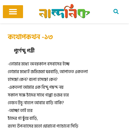
Skip
to
content
আমাদের ঘর
কবি ও কবিতা
বিষয়ভিত্তিক কবিতা
অনুবাদ কবিতা
শিশু-কিশোর
আবহ সঙ্গীত
কথোপকথন -১৩
পুর্ণেন্দু পত্রী
-তোমার মধ্যে অনন্তকাল বসবাসের ইচ্ছে
তোমার মধ্যেই জমিজমা ঘরবাড়ি, আপাতত একতলা
হাসছো কেন? বলো হাসছো কেন?
-একতলা আমার এক বিন্দু পছন্দ নয়
সকাল সন্ধে চাঁদের সাথে গপ্পো গুজব হবে
তেমন উচু নাহলে আবার বাড়ি নাকি?
-আচ্ছা তাই হবে
চাঁদের গা ছুঁয়ে বাড়ি,
রহস্য উপন্যাসের মতো ঘোরানো প্যাচানো সিড়ি