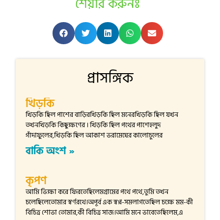
শেয়ার করুনঃ
প্রাসঙ্গিক
খিড়কি
খিড়কি ছিল পাশের বাড়িরখিড়কি ছিল মনেরখিড়কি ছিল যখন
তখনখিড়কি কিছুক্ষণের । খিড়কি ছিল পথের পাশেহলুদ
গাঁদাফুলের,খিড়কি ছিল আকাশ ভরামেঘের কালোচুলের
বাকি অংশ »
কৃপণ
আমি ভিক্ষা করে ফিরতেছিলেমগ্রামের পথে পথে,তুমি তখন
চলেছিলেতোমার স্বর্ণরথে।অপূর্ব এক স্বপ্ন-সমলাগতেছিল চক্ষে মম-কী
বিচিত্র শোভা তোমার,কী বিচিত্র সাজ।আমি মনে ভাবেতেছিলেম,এ