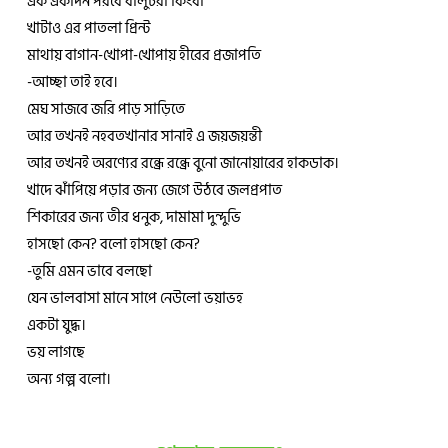
এক একদিন পরবে বালুচরী কিংবা
খাটাও এর পাতলা প্রিন্ট
মাথায় বাগান-খোপা-খোপায় হীরের প্রজাপতি
-আচ্ছা তাই হবে।
মেঘ সাজবে জরি পাড় সাড়িতে
আর তখনই নহবতখানার সানাই এ জয়জয়ন্তী
আর তখনই অরণ্যের রন্ধ্রে রন্ধ্রে বুনো জানোয়ারের হাকডাক।
খাদে ঝাঁপিয়ে পড়ার জন্য জেগে উঠবে জলপ্রপাত
শিকারের জন্য তীর ধনুক, দামামা দুন্দুভি
হাসছো কেন? বলো হাসছো কেন?
-তুমি এমন ভাবে বলছো
যেন ভালবাসা মানে সাপে নেউলো ভয়াভহ
একটা যুদ্ধ।
ভয় লাগছে
অন্য গল্প বলো।