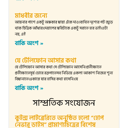
মাধবীর জন্যে
আয়নার পাশে একটু অন্ধকার ছায়া এঁকে দাও।ব্যথিত দৃশ্যের পট জুড়ে
থাক চিত্রিক আঁধার।দেয়ালের ছবিটাকে একটু সরাতে হবে ভাই।ওটা
নয়, এই
বাকি অংশ »
যে টেলিফোন আসার কথা
যে টেলিফোন আসার কথা সে টেলিফোন আসেনি।প্রতীক্ষাতে
প্রতীক্ষাতেসূর্য ডোবে রক্তপাতেসব নিভিয়ে একলা আকাশ নিজের শূন্য
বিছানাতে।একান্তে যার হাসির কথা হাসেনি।যে
বাকি অংশ »
সাম্প্রতিক সংযোজন
কুইন্স লাইব্রেরিতে অনুষ্ঠিত হলো “হোপ
নেভার ডাইস” প্রামাণ্যচিত্রের বিশেষ