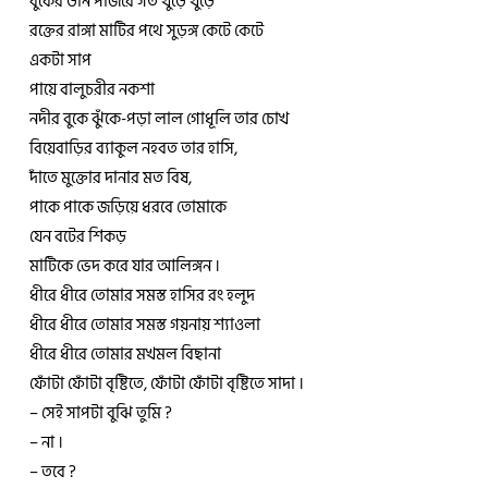
বুকের ডান পাঁজরে গর্ত খুঁড়ে খুঁড়ে
রক্তের রাঙ্গা মাটির পথে সুড়ঙ্গ কেটে কেটে
একটা সাপ
পায়ে বালুচরীর নকশা
নদীর বুকে ঝুঁকে-পড়া লাল গোধূলি তার চোখ
বিয়েবাড়ির ব্যাকুল নহবত তার হাসি,
দাঁতে মুক্তোর দানার মত বিষ,
পাকে পাকে জড়িয়ে ধরবে তোমাকে
যেন বটের শিকড়
মাটিকে ভেদ করে যার আলিঙ্গন ।
ধীরে ধীরে তোমার সমস্ত হাসির রং হলুদ
ধীরে ধীরে তোমার সমস্ত গয়নায় শ্যাওলা
ধীরে ধীরে তোমার মখমল বিছানা
ফোঁটা ফোঁটা বৃষ্টিতে, ফোঁটা ফোঁটা বৃষ্টিতে সাদা ।
– সেই সাপটা বুঝি তুমি ?
– না ।
– তবে ?