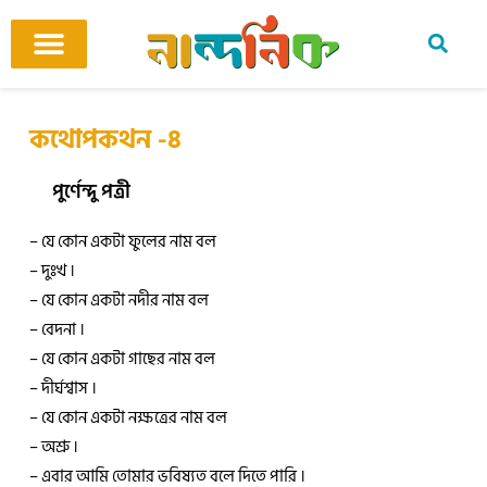
Skip
to
content
আমাদের ঘর
কবি ও কবিতা
বিষয়ভিত্তিক কবিতা
অনুবাদ কবিতা
শিশু-কিশোর
আবহ সঙ্গীত
কথোপকথন -৪
পুর্ণেন্দু পত্রী
– যে কোন একটা ফুলের নাম বল
– দুঃখ ।
– যে কোন একটা নদীর নাম বল
– বেদনা ।
– যে কোন একটা গাছের নাম বল
– দীর্ঘশ্বাস ।
– যে কোন একটা নক্ষত্রের নাম বল
– অশ্রু ।
– এবার আমি তোমার ভবিষ্যত বলে দিতে পারি ।