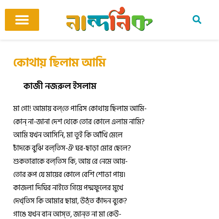
Skip
to
content
আমাদের ঘর
কবি ও কবিতা
বিষয়ভিত্তিক কবিতা
অনুবাদ কবিতা
শিশু-কিশোর
আবহ সঙ্গীত
কোথায় ছিলাম আমি
কাজী নজরুল ইসলাম
মা গো! আমায় বল্‌তে পারিস কোথায় ছিলাম আমি-
কোন্‌ না-জানা দেশ থেকে তোর কোলে এলাম নামি?
আমি যখন আসিনি, মা তুই কি আঁখি মেলে
চাঁদকে বুঝি বল্‌তিস-ঐ ঘর-ছাড়া মোর ছেলে?
শুকতারাকে বল্‌তিস কি, আয় রে নেমে আয়-
তোর রূপ যে মায়ের কোলে বেশি শোভা পায়।
কাজলা দিঘির নাইতে গিয়ে পদ্মফুলের মুখে
দেখ্‌তিস কি আমার ছায়া, উঠ্‌ত কাঁদন বুকে?
গাঙে যখন বান আস্‌ত, জান্‌ত না মা কেউ-