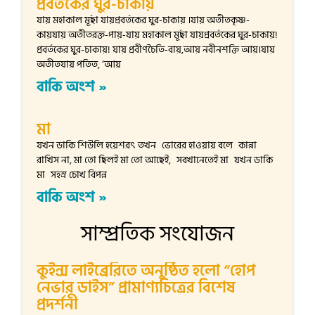
প্রবর্তকের ঘুর-চাকায়
যায় মহাকাল মূর্ছা যায়প্রবর্তকের ঘুর-চাকায় ।যায় অতীতকৃষ্ণ-
কায়যায় অতীতরক্ত-পায়-যায় মহাকাল মূর্ছা যায়প্রবর্তকের ঘুর-চাকায়!
প্রবর্তকের ঘুর-চাকায়! যায় প্রবীণচৈতি-বায়,আয় নবীনশক্তি আয়।যায়
অতীতযায় পতিত, ‘আয়
বাকি অংশ »
মা
যখন ডাকি শিউলি হয়েশরৎ তখন ভোরের হাওয়ায় বলে কান্না
রাখিস না, মা তো ছিলই মা তো আছেই, সবখানেতেই মা যখন ডাকি
মা সহস্র চোখ বিপন্ন
বাকি অংশ »
সাম্প্রতিক সংযোজন
কুইন্স লাইব্রেরিতে অনুষ্ঠিত হলো “হোপ
নেভার ডাইস” প্রামাণ্যচিত্রের বিশেষ
প্রদর্শনী