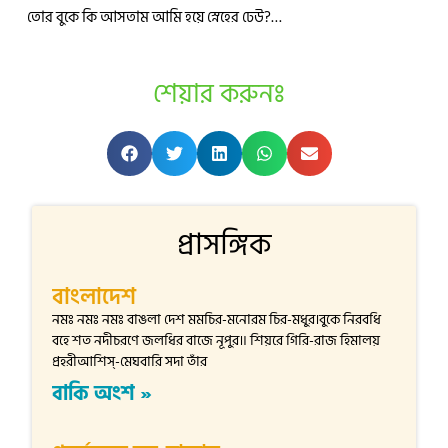
তোর বুকে কি আসতাম আমি হয়ে স্নেহের ঢেউ?…
শেয়ার করুনঃ
প্রাসঙ্গিক
বাংলাদেশ
নমঃ নমঃ নমঃ বাঙলা দেশ মমচির-মনোরম চির-মধুর।বুকে নিরবধি
বহে শত নদীচরণে জলধির বাজে নূপুর॥ শিয়রে গিরি-রাজ হিমালয়
প্রহরীআশিস্-মেঘবারি সদা তাঁর
বাকি অংশ »