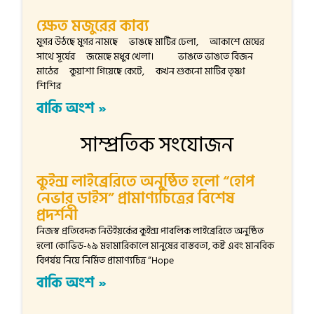
ক্ষেত মজুরের কাব্য
মুগর উঠছে মুগর নামছে ভাঙছে মাটির ঢেলা, আকাশে মেঘের
সাথে সূর্যের জমেছে মধুর খেলা। ভাঙতে ভাঙতে বিজন
মাঠের কুয়াশা গিয়েছে কেটে, কখন শুকনো মাটির তৃষ্ণা
শিশির
বাকি অংশ »
সাম্প্রতিক সংযোজন
কুইন্স লাইব্রেরিতে অনুষ্ঠিত হলো “হোপ
নেভার ডাইস” প্রামাণ্যচিত্রের বিশেষ
প্রদর্শনী
নিজস্ব প্রতিবেদক নিউইয়র্কের কুইন্স পাবলিক লাইব্রেরিতে অনুষ্ঠিত
হলো কোভিড-১৯ মহামারিকালে মানুষের বাস্তবতা, কষ্ট এবং মানবিক
বিপর্যয় নিয়ে নির্মিত প্রামাণ্যচিত্র “Hope
বাকি অংশ »