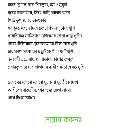
কবচ, কুণ্ডল, হার, শিরস্ত্রাণ, বর্ম ও মুকুট
বৃষের মতন কাঁধ, সিংহ-কটি, অশ্বের কদম
পিঠে তৃণ, চোখে অহংকার
সব ছুঁড়ে ফেলে দিয়ে একটা গগলস্ পেয়ে খুশি।
প্লাসটিকের মানিব্যাগ, নাইলনের জামা পেয়ে খুশি।
বোবা টেলিফোন পুষে তরতাজা বিল পেয়ে খুশি।
চারকোণা সংসারের চতুর্দিকে গ্রীল এটেঁ খুশি।
বনহংসী উড়ে যায়, সে বাতাসে কাশের কথুক
এয়ারকুলারে সেই বাতাসের বাসী গন্ধ পেয়ে বড় খুশি।
একালের কোনো কোনো যুবক বা যুবতীকে দেখে
অতীতের রাজশ্রীর, হর্ষবর্ষনের মতো লাগে।
দেখে হিংসা জাগে।
শেয়ার করুনঃ