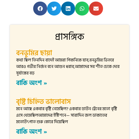
প্রাসঙ্গিক
বনভূমির ছায়া
কথা ছিল তিনদিন বাদেই আমরা পিকনিকে যাব,বনভূমির ভিতরে
আরও গভীর নির্জন বনে আগুন ধরাব,আমাদের সব শীত ঢেকে দেবে
সূর্যাস্তের বড়
বাকি অংশ »
বৃষ্টি চিহ্নিত ভালোবাস
মনে আছে একবার বৃষ্টি নেমেছিল? একবার ডাউন ট্রেনের মতো বৃষ্টি
এসে থেমেছিলআমাদের ইস্টিশনে— সারাদিন জল ডাকাতের
মতোউৎপাত শুরু কোরে দিয়েছিল
বাকি অংশ »