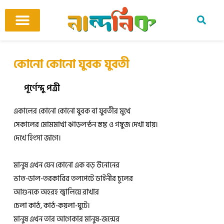
Skip
to
content
আমাদের ঘর
কবি ও কবিতা
বিষয়ভিত্তিক কবিতা
অনুবাদ কবিতা
শিশু-কিশোর
আবহ সঙ্গীত
কোনো কোনো যুবক যুবতী
পূর্ণেন্দু পত্রী
একালের কোনো কোনো যুবক বা যুবতীর মুখে
সেকালের মোমমাখা ঝাড়লন্ঠন স্তম্ভ ও গম্বুজ দেখা যায়।
দেখে হিংসা জাগে।
মানুষ এখন যেন কোনো এক বড় উনোনের
ভাত-ডাল-তরকারির তলপেটে ডাইনীর চুলের
আগুনকে অহরহ জ্বালিয়ে রাখার
চেলা কাঠ, কাঠ-কয়লা-ঘুটে।
মানুষ এখন তার আগেকার মানুষ-জন্মের