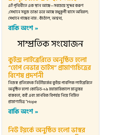
এই পৃথিবীতে এক স্থান আছে—সবচেয়ে সুন্দর করুণ
;সেখানে সবুজ ডাঙা ভরে আছে মধুকূপী ঘাসে অবিরল;
সেখানে গাছের নাম : কাঁঠাল, অশ্বত্থ,
বাকি অংশ »
সাম্প্রতিক সংযোজন
কুইন্স লাইব্রেরিতে অনুষ্ঠিত হলো
“হোপ নেভার ডাইস” প্রামাণ্যচিত্রের
বিশেষ প্রদর্শনী
নিজস্ব প্রতিবেদক নিউইয়র্কের কুইন্স পাবলিক লাইব্রেরিতে
অনুষ্ঠিত হলো কোভিড-১৯ মহামারিকালে মানুষের
বাস্তবতা, কষ্ট এবং মানবিক বিপর্যয় নিয়ে নির্মিত
প্রামাণ্যচিত্র “Hope
বাকি অংশ »
নিউ ইয়র্কে অনুষ্ঠিত হলো ভাস্বর