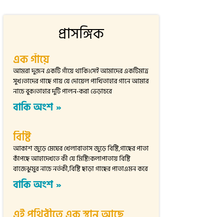
প্রাসঙ্গিক
এক গাঁয়ে
আমরা দুজন একটি গাঁয়ে থাকি।সেই আমাদের একটিমাত্র
সুখ।তাদের গাছে গায় যে দোয়েল পাখিতাহার গানে আমার
নাচে বুক।তাহার দুটি পালন-করা ভেড়াচরে
বাকি অংশ »
বিষ্টি
আকাশ জুড়ে মেঘের খেলাবাতাস জুড়ে বিষ্টি,গাছের পাতা
কাঁপছে আহাদেখতে কী যে মিষ্টি!কলাপাতায় বিষ্টি
বাজেঝুমুর নাচে নর্তকী,বিষ্টি ছাড়া গাছের পাতাএমন করে
বাকি অংশ »
এই পৃথিবীতে এক স্থান আছে