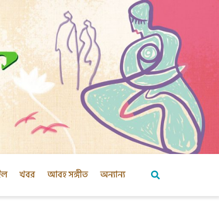
ইল
খবর
আবহ সঙ্গীত
অন্যান্য