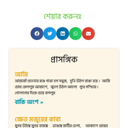
শেয়ার করুনঃ
প্রাসঙ্গিক
আমি
আমারই চেতনার রঙে পান্না হল সবুজ, চুনি উঠল রাঙা হয়ে । আমি
চোখ মেললুম আকাশে, জ্বলে উঠল আলো পুবে পশ্চিমে ।
গোলাপের দিকে চেয়ে বললুম
বাকি অংশ »
ক্ষেত মজুরের কাব্য
মুগর উঠছে মুগর নামছে ভাঙছে মাটির ঢেলা, আকাশে মেঘের