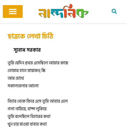
Skip
to
content
আমাদের ঘর
কবি ও কবিতা
বিষয়ভিত্তিক কবিতা
অনুবাদ কবিতা
শিশু-কিশোর
আবহ সঙ্গীত
ছাত্রকে লেখা চিঠি
সুবোধ সরকার
তুমি যেদিন প্রথম এসেছিলে আমার কাছে
তোমার হাতে মায়াকভ্ স্কি
আর চোখে
সকালবেলার আলো
বিহার থেকে ফিরে এসে তুমি আবার এলে
গলা নামিয়ে, বাষ্প লুকিয়ে
তুমি বলেছিলে বিহারের কথা
খুন হয়ে যাওয়া বাবার কথা