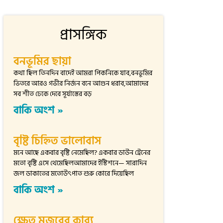
প্রাসঙ্গিক
বনভূমির ছায়া
কথা ছিল তিনদিন বাদেই আমরা পিকনিকে যাব,বনভূমির
ভিতরে আরও গভীর নির্জন বনে আগুন ধরাব,আমাদের
সব শীত ঢেকে দেবে সূর্যাস্তের বড়
বাকি অংশ »
বৃষ্টি চিহ্নিত ভালোবাস
মনে আছে একবার বৃষ্টি নেমেছিল? একবার ডাউন ট্রেনের
মতো বৃষ্টি এসে থেমেছিলআমাদের ইস্টিশনে— সারাদিন
জল ডাকাতের মতোউৎপাত শুরু কোরে দিয়েছিল
বাকি অংশ »
ক্ষেত মজুরের কাব্য