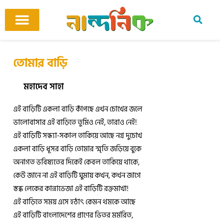
Skip
to
content
আমাদের ঘর
কবি ও কবিতা
বিষয়ভিত্তিক কবিতা
অনুবাদ কবিতা
শিশু-কিশোর
আবহ সঙ্গীত
তোমার বাড়ি
মহাদেব সাহা
এই বাড়িটি একলা বাড়ি কাঁপছে এখন চোখের জলে
ভালোবাসার এই বাড়িতে তুমিও নেই, তারাও নেই!
এই বাড়িটি সন্ধ্যা-সকাল তাকিয়ে আছে নগ্ন দুচোখ
একলা বাড়ি ধূসর বাড়ি তোমার স্মৃতি জড়িয়ে বুকে
অনাগত ভবিষ্যতের দিকেই কেবল তাকিয়ে থাকে,
কেউ জানে না এই বাড়িটি ঘুমায় কখন, কখন জাগে
স্তব্ধ লেকের কান্নাভেজা এই বাড়িটি রক্তমাখা!
এই বাড়িতে সময় এসে হঠাৎ কেমন থমকে আছে
এই বাড়িটি বাংলাদেশের প্রাণের ভিতর মর্মরিত,