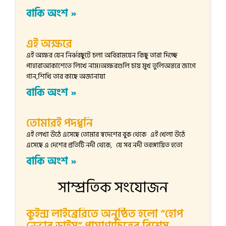
বাকি অংশ »
এই অক্ষরে
এই অক্ষর যেন নির্ঝরছুটে চলা অবিরামযেন কিছু তারা দিচ্ছে
পাহারাআকাশেতে লিখে নাম।অক্ষরগুলি চায় মুখ তুলিঅন্তরে জাগে
গান,শিখি তার কাছে অজানাযা
বাকি অংশ »
তোমারই পদধ্বনি
এই লেখা উঠে এসেছে তোমার স্বদেশের বুক থেকে এই খেলা উঠে
এসেছে এ দেশের প্রতিটি নদী থেকে, যে সব নদী তরঙ্গায়িত হতো
বাকি অংশ »
সাম্প্রতিক সংযোজন
কুইন্স লাইব্রেরিতে অনুষ্ঠিত হলো “হোপ
নেভার ডাইস” প্রামাণ্যচিত্রের বিশেষ