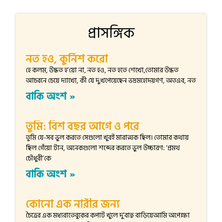
প্রাসঙ্গিক
নত হও, কুর্নিশ করো
হে কলম, উদ্ধত হ’য়ো না, নত হও, নত হতে শেখো,তোমার উদ্ধত
আচরনে চেয়ে দ্যাখো, কী যে দু:খপেয়েছেন ভদ্রমহোদয়গণ, অতএব, নত
বাকি অংশ »
তুমি: বিশ বছর আগে ও পরে
তুমি যে-সব ভুল করতে সেগুলো খুবই মারাত্মক ছিল। তোমার কথায়
ছিল গেঁয়ো টান, অনেকগুলো শব্দের করতে ভুল উচ্চারণ: ‘প্রমথ
চৌধুরী’কে
বাকি অংশ »
কোনো এক নারীর জন্য
চৈত্রের এক মধ্যরাতেবুকের কপাট খুলে দু’বাহু বাড়িয়েআমি অপেক্ষা