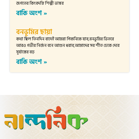
জগতের কিংবদন্তি শিল্পী ভাস্বর
বাকি অংশ »
বনভূমির ছায়া
কথা ছিল তিনদিন বাদেই আমরা পিকনিকে যাব,বনভূমির ভিতরে
আরও গভীর নির্জন বনে আগুন ধরাব,আমাদের সব শীত ঢেকে দেবে
সূর্যাস্তের বড়
বাকি অংশ »