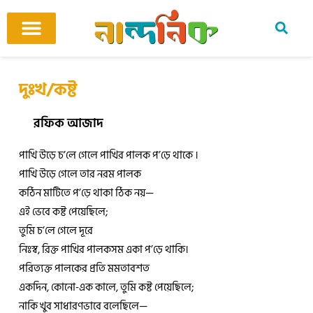
Skip
to
content
আমাদের ঘর
কবি ও কবিতা
বিষয়ভিত্তিক কবিতা
অনুবাদ কবিতা
শিশু-কিশোর
আবহ সঙ্গীত
দুঃখ/কষ্ট
রফিক আজাদ
পাখি উড়ে চ’লে গেলে পাখির পালক প’ড়ে থাকে ।
পাখি উড়ে গেলে তার নরম পালক
কঠিন মাটিতে প’ড়ে থাকা ঠিক নয়—
এই ভেবে কষ্ট পেয়েছিলে;
তুমি চ’লে গেলে দূরে
নিঃস্ব, রিক্ত পাখির পালকসম একা প’ড়ে থাকি।
পরিত্যক্ত পালকের প্রতি মমতাবশত
একদিন, কোনো-এক কালে, তুমি কষ্ট পেয়েছিলে;
নাকি খুব সাধারণভাবে বলেছিলে—