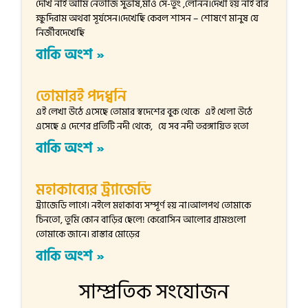
দেখি নাই আমি নেতাজি সুভাষ,মাও সে-তুং ,লেনিন।দেখা হয় নাই বীর
ক্ষুদিরাম অথবা সূর্যসেন।দেখেছি কেবল শাসন – শোষণে মানুষ যে
নির্জীবদেখেছি
বাকি অংশ »
তোমারই পদধ্বনি
এই লেখা উঠে এসেছে তোমার স্বদেশের বুক থেকে এই খেলা উঠে
এসেছে এ দেশের প্রতিটি নদী থেকে, যে সব নদী তরঙ্গায়িত হতো
বাকি অংশ »
মহাকাব্যের ট্র্যাজেডি
ট্র্যাজেডি লাগে। নইলে মহাকাব্য সম্পূর্ণ হয় না।আলপথ তোমাকে
চিনতো, তুমি কোন বাড়ির ছেলে! কেরোসিন আলোর গ্রামগুলো
তোমাকে জানে। রাস্তার মোড়ের
বাকি অংশ »
সাম্প্রতিক সংযোজন