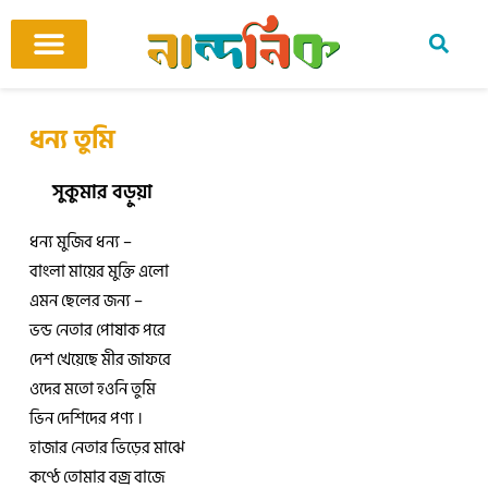
Skip
to
content
আমাদের ঘর
কবি ও কবিতা
বিষয়ভিত্তিক কবিতা
অনুবাদ কবিতা
শিশু-কিশোর
আবহ সঙ্গীত
ধন্য তুমি
সুকুমার বড়ুয়া
ধন্য মুজিব ধন্য –
বাংলা মায়ের মুক্তি এলো
এমন ছেলের জন্য –
ভন্ড নেতার পোষাক পরে
দেশ খেয়েছে মীর জাফরে
ওদের মতো হওনি তুমি
ভিন দেশিদের পণ্য ।
হাজার নেতার ভিড়ের মাঝে
কণ্ঠে তোমার বজ্র বাজে