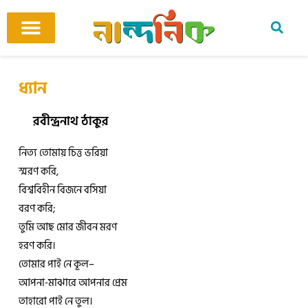
Skip
to
content
আমাদের ঘর
কবি ও কবিতা
বিষয়ভিত্তিক কবিতা
অনুবাদ কবিতা
শিশু-কিশোর
আবহ সঙ্গীত
ধ্যান
রবীন্দ্রনাথ ঠাকুর
নিত্য তোমায় চিত্ত ভরিয়া
স্মরণ করি,
বিশ্ববিহীন বিজনে বসিয়া
বরণ করি;
তুমি আছ মোর জীবন মরণ
হরণ করি।
তোমার পাই নে কূল–
আপনা-মাঝারে আপনার প্রেম
তাহারো পাই নে তুল।