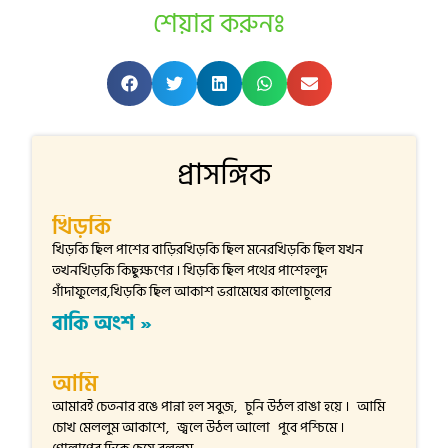
শেয়ার করুনঃ
প্রাসঙ্গিক
খিড়কি
খিড়কি ছিল পাশের বাড়িরখিড়কি ছিল মনেরখিড়কি ছিল যখন
তখনখিড়কি কিছুক্ষণের । খিড়কি ছিল পথের পাশেহলুদ
গাঁদাফুলের,খিড়কি ছিল আকাশ ভরামেঘের কালোচুলের
বাকি অংশ »
আমি
আমারই চেতনার রঙে পান্না হল সবুজ, চুনি উঠল রাঙা হয়ে । আমি
চোখ মেললুম আকাশে, জ্বলে উঠল আলো পুবে পশ্চিমে ।