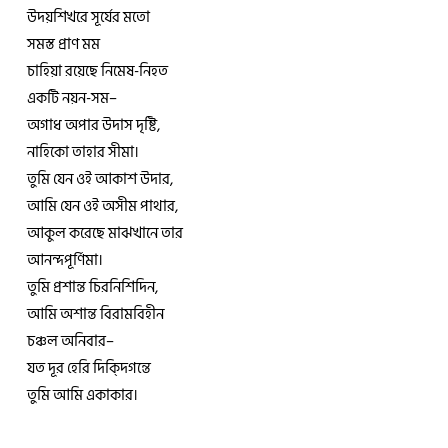
উদয়শিখরে সূর্যের মতো
সমস্ত প্রাণ মম
চাহিয়া রয়েছে নিমেষ-নিহত
একটি নয়ন-সম–
অগাধ অপার উদাস দৃষ্টি,
নাহিকো তাহার সীমা।
তুমি যেন ওই আকাশ উদার,
আমি যেন ওই অসীম পাথার,
আকুল করেছে মাঝখানে তার
আনন্দপূর্ণিমা।
তুমি প্রশান্ত চিরনিশিদিন,
আমি অশান্ত বিরামবিহীন
চঞ্চল অনিবার–
যত দূর হেরি দিক্দিগন্তে
তুমি আমি একাকার।