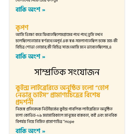
গোলাপের দিকে চেয়ে বললুম
বাকি অংশ »
কৃপণ
আমি ভিক্ষা করে ফিরতেছিলেমগ্রামের পথে পথে,তুমি তখন
চলেছিলেতোমার স্বর্ণরথে।অপূর্ব এক স্বপ্ন-সমলাগতেছিল চক্ষে মম-কী
বিচিত্র শোভা তোমার,কী বিচিত্র সাজ।আমি মনে ভাবেতেছিলেম,এ
বাকি অংশ »
সাম্প্রতিক সংযোজন
কুইন্স লাইব্রেরিতে অনুষ্ঠিত হলো “হোপ
নেভার ডাইস” প্রামাণ্যচিত্রের বিশেষ
প্রদর্শনী
নিজস্ব প্রতিবেদক নিউইয়র্কের কুইন্স পাবলিক লাইব্রেরিতে অনুষ্ঠিত
হলো কোভিড-১৯ মহামারিকালে মানুষের বাস্তবতা, কষ্ট এবং মানবিক
বিপর্যয় নিয়ে নির্মিত প্রামাণ্যচিত্র “Hope
বাকি অংশ »