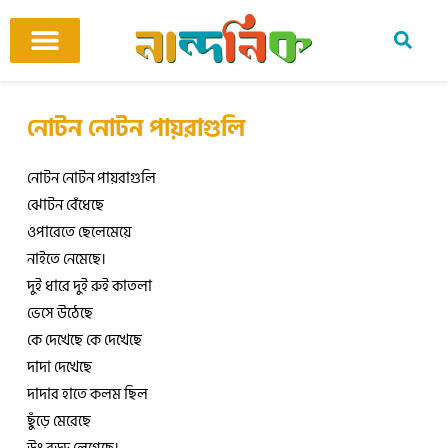
Skip
to
content
আমাদের ঘর
কবি ও কবিতা
বিষয়ভিত্তিক কবিতা
অনুবাদ কবিতা
শিশু-কিশোর
আবহ সঙ্গীত
নোটন নোটন পায়রাগুলি
নোটন নোটন পায়রাগুলি
ঝোটন বেঁধেছে
ওপারেতে ছেলেমেয়ে
নাইতে নেমেছে।
দুই ধারে দুই রুই কাতলা
ভেসে উঠেছে
কে দেখেছে কে দেখেছে
দাদা দেখেছে
দাদার হাতে কলম ছিল
ছুঁড়ে মেরেছে