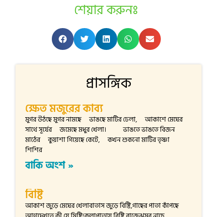
শেয়ার করুনঃ
প্রাসঙ্গিক
ক্ষেত মজুরের কাব্য
মুগর উঠছে মুগর নামছে ভাঙছে মাটির ঢেলা, আকাশে মেঘের
সাথে সূর্যের জমেছে মধুর খেলা। ভাঙতে ভাঙতে বিজন
মাঠের কুয়াশা গিয়েছে কেটে, কখন শুকনো মাটির তৃষ্ণা
শিশির
বাকি অংশ »
বিষ্টি
আকাশ জুড়ে মেঘের খেলাবাতাস জুড়ে বিষ্টি,গাছের পাতা কাঁপছে
আহাদেখতে কী যে মিষ্টি!কলাপাতায় বিষ্টি বাজেঝুমুর নাচে