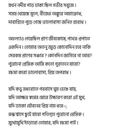
যখন নদীর পাড় ঢাকা ছিল গভীর সবুজে ।
সময় খেয়েছে মূলে, বীজের অঙ্কুরে অমাক্রোধ,
দাবাগ্নিতে পুড়ে গেছে ভালোবাসা জনিত প্রবোধ ।
অহল্যাও পেয়েছিল প্রাণ জীবকোষে, পাথর-প্রপাতে
একদিন । তোমার অতনু জুড়ে কোনোদিন হবে নাকি
সেরকম প্রাণের সঞ্চার ? কোনদিন জাগিবে না আর?
পুরোনো প্রেমিক আমি কতো পুরাতনে যাবো?
ক্ষমা করো ভালোবাসা, প্রিয় অপরাধ ।
যদি কভু মধ্যরাতে পরবাসে ঘুম ভেঙে যায়,
যদি আচ্ছন্ন স্বপ্নের ঘোরে উচ্চারণ করো এই মুখ,
যদি ডাকো যৌবনের প্রিয় নাম ধরে–;
রুদ্ধশ্বাসে ছুটে যাবো পতিগৃহে পুরোনো প্রেমিক ।
মুখোমুখি দাঁড়াবো তোমার, যদি ক্ষমা পাই ।