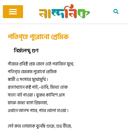
Skip
to
content
আমাদের ঘর
কবি ও কবিতা
বিষয়ভিত্তিক কবিতা
অনুবাদ কবিতা
শিশু-কিশোর
আবহ সঙ্গীত
পতিগৃহে পুরোনো প্রেমিক
নির্মলেন্দু গুণ
পাঁজরে প্রবিষ্ট প্রেম জেগে ওঠে পরাজিত মুখে,
পতিগৃহে যেরকম পুরোনো প্রেমিক
স্বামী ও সংসারে মুখোমুখি ।
প্রত্যাখ্যানে কষ্ট পাই,–ভাবি, মিথ্যে হোক
সত্যে নাই পাওয়া । বুকের কার্নিশে এসে
মাঝে-মধ্যে বসো প্রিয়তমা,
এখানে আনন্দ পাবে, পাবে খোলা হাওয়া ।
সেই কবে তোমাকে বুনেছি শুক্রে, শুভ্র বীজে,