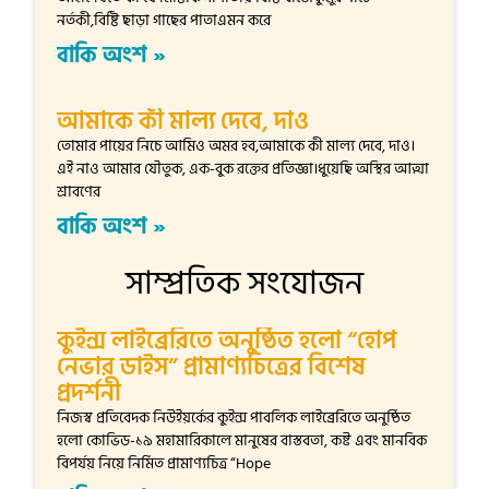
নর্তকী,বিষ্টি ছাড়া গাছের পাতাএমন করে
বাকি অংশ »
আমাকে কী মাল্য দেবে, দাও
তোমার পায়ের নিচে আমিও অমর হব,আমাকে কী মাল্য দেবে, দাও।
এই নাও আমার যৌতুক, এক-বুক রক্তের প্রতিজ্ঞা।ধুয়েছি অস্থির আত্মা
শ্রাবণের
বাকি অংশ »
সাম্প্রতিক সংযোজন
কুইন্স লাইব্রেরিতে অনুষ্ঠিত হলো “হোপ
নেভার ডাইস” প্রামাণ্যচিত্রের বিশেষ
প্রদর্শনী
নিজস্ব প্রতিবেদক নিউইয়র্কের কুইন্স পাবলিক লাইব্রেরিতে অনুষ্ঠিত
হলো কোভিড-১৯ মহামারিকালে মানুষের বাস্তবতা, কষ্ট এবং মানবিক
বিপর্যয় নিয়ে নির্মিত প্রামাণ্যচিত্র “Hope