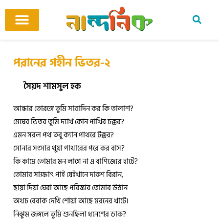
Skip
to
content
আমাদের ঘর
কবি ও কবিতা
বিষয়ভিত্তিক কবিতা
অনুবাদ কবিতা
শিশু-কিশোর
আবহ সঙ্গীত
পরানের গহীন ভিতর-২
সৈয়দ শামসুল হক
আন্ধার তোরঙ্গে তুমি সারাদিন কর কি তালাশ?
মেঘের ভিতর তুমি দ্যাখ কোন পাখির চক্কর?
এমন সরল পথ তবু ক্যান পাথরে টক্কর?
সোনার সংসার থুয়া পাথারের পরে কর বাস?
কি কামে তোমার মন লাগে না এ বাণিজ্যের হাটে?
তোমার সাক্ষাৎ পাই যেইখানে দারুণ বিরান,
ছায়া দিয়া ঘেরা আছে পরিস্কার তোমার উঠান
অথচ বেবাক দেখি শোয়া আছে মরনের খাটে।
নিঝুম জঙ্গলে তুমি শুনছিলা ধনেশের ডাক?