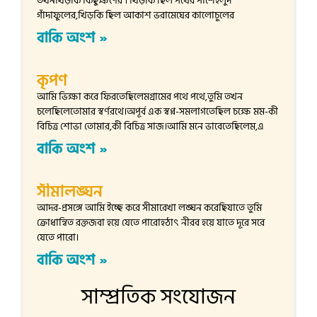
তখনখিড়কি কিছুক্ষণের । খিড়কি ছিল পথের পাশেহলুদ
গাঁদাফুলের,খিড়কি ছিল আকাশ ভরামেঘের কালোচুলের
বাকি অংশ »
কৃপণ
আমি ভিক্ষা করে ফিরতেছিলেমগ্রামের পথে পথে,তুমি তখন
চলেছিলেতোমার স্বর্ণরথে।অপূর্ব এক স্বপ্ন-সমলাগতেছিল চক্ষে মম-কী
বিচিত্র শোভা তোমার,কী বিচিত্র সাজ।আমি মনে ভাবেতেছিলেম,এ
বাকি অংশ »
সীমালঙ্ঘন
আদর-প্রসঙ্গে আমি ইচ্ছে করে সীমারেখা লঙ্ঘন করেছিযাতে তুমি
ক্রোধান্বিত রক্তজবা হয়ে যেতে পারোহঠাৎ নীরব হয়ে যাতে দূরে সরে
যেতে পারো।
বাকি অংশ »
সাম্প্রতিক সংযোজন