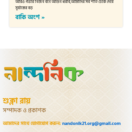
আরও গভীর নির্জন বনে আগুন ধরাব,আমাদের সব শীত ঢেকে দেবে
সূর্যাস্তের বড়
বাকি অংশ »
শুক্লা রায়
সম্পাদক ও প্রকাশক
আমাদের সাথে যোগাযোগ করুন:
nandonik21.org@gmail.com