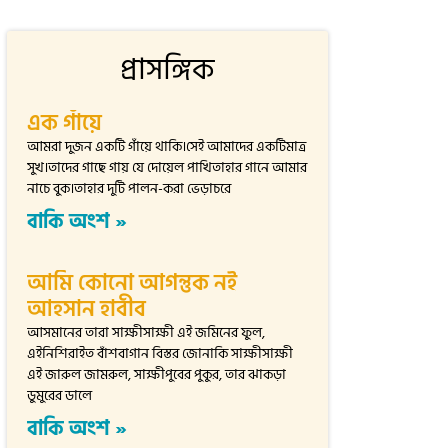
প্রাসঙ্গিক
এক গাঁয়ে
আমরা দুজন একটি গাঁয়ে থাকি।সেই আমাদের একটিমাত্র
সুখ।তাদের গাছে গায় যে দোয়েল পাখিতাহার গানে আমার
নাচে বুক।তাহার দুটি পালন-করা ভেড়াচরে
বাকি অংশ »
আমি কোনো আগন্তুক নই
আহসান হাবীব
আসমানের তারা সাক্ষীসাক্ষী এই জমিনের ফুল,
এইনিশিরাইত বাঁশবাগান বিস্তর জোনাকি সাক্ষীসাক্ষী
এই জারুল জামরুল, সাক্ষীপুবের পুকুর, তার ঝাকড়া
ডুমুরের ডালে
বাকি অংশ »