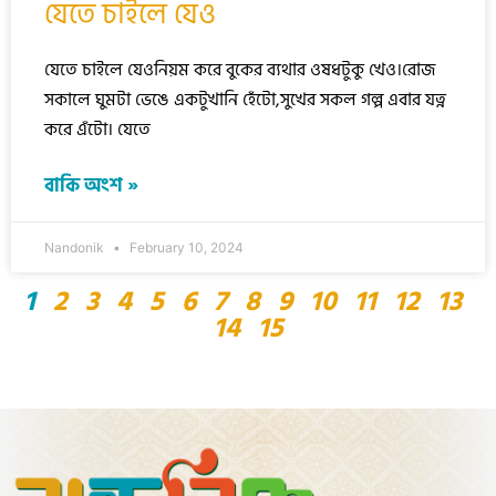
যেতে চাইলে যেও
যেতে চাইলে যেওনিয়ম করে বুকের ব্যথার ওষধটুকু খেও।রোজ
সকালে ঘুমটা ভেঙে একটুখানি হেঁটো,সুখের সকল গল্প এবার যত্ন
করে এঁটো। যেতে
বাকি অংশ »
Nandonik
February 10, 2024
1
2
3
4
5
6
7
8
9
10
11
12
13
14
15