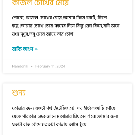
কাজল চোখের মেয়ে
শোনো, কাজল চোখের মেয়ে,আমার দিবস কাটে, বিবশ
হয়ে,তোমার চোখে চেয়ে।দহনের দিনে কিছু মেঘ কিনে,যদি ভাসে
মধ্য দুপুর,তবু মেয়ে জানে,তার চোখ
বাকি অংশ »
Nandonik
February 11, 2024
শুন্য
তোমার জন্য যতটা পথ হেঁটেছিততটা পথ হাঁটলেআমি পৌঁছে
যেতে পারতাম জেরুজালেমআমার প্রিয়তম শহর।তোমার জন্য
যতটা রাত কেঁদেছিততটা কান্নায় আমি ছুঁয়ে