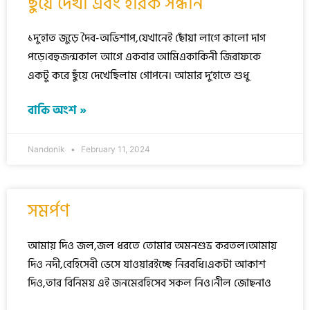
ছুঁয়ে দেখা এবং হীরক সন্ধান
১দু’হাত জুড়ে দৈব-অভিশাপ,যেখানেই ছোঁয়া লাগে কালো দাগ
পড়ে।বহুজন্মকাল আগে একবার আমিএকাকিনী জিরাফকে
একটু করে ছুঁয়ে দেখেছিলাম গোপনে। আমার দু’হাতে শুধু
বাকি অংশ »
Nandonik
February 11, 2024
সমর্পণ
আমায় দিও জল,জল ধরতে তোমার অমনশুভ্র করতল।আমায়
দিও নদী,বেহিসেবী ভেসে যাওয়ারইচ্ছে নিরবধি।একটা আকাশ
দিও,তার বিনিময় এই জনমেরহিসেব সকল নিও।নীল জোছনাও