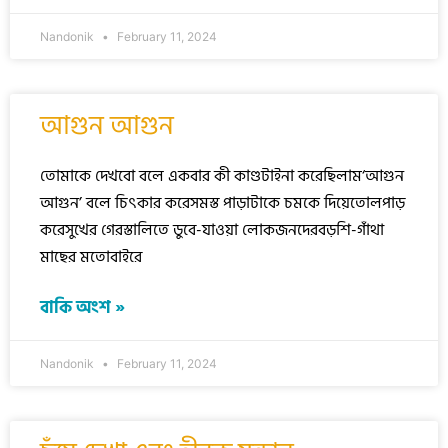
Nandonik
February 11, 2024
আগুন আগুন
তোমাকে দেখবো বলে একবার কী কাণ্ডটাইনা করেছিলাম‘আগুন
আগুন’ বলে চিৎকার করেসমস্ত পাড়াটাকে চমকে দিয়েতোলপাড়
করেসুখের গেরস্তালিতে ডুবে-যাওয়া লোকজনদেরবড়শি-গাঁথা
মাছের মতোবাইরে
বাকি অংশ »
Nandonik
February 11, 2024