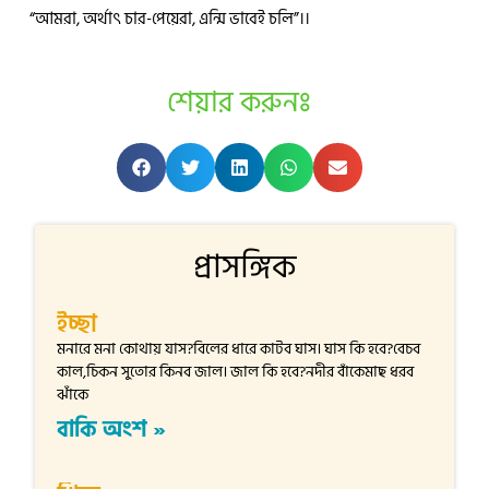
“আমরা, অর্থাৎ চার-পেয়েরা, এন্মি ভাবেই চলি”।।
শেয়ার করুনঃ
প্রাসঙ্গিক
ইচ্ছা
মনারে মনা কোথায় যাস?বিলের ধারে কাটব ঘাস। ঘাস কি হবে?বেচব
কাল,চিকন সুতোর কিনব জাল। জাল কি হবে?নদীর বাঁকেমাছ ধরব
ঝাঁকে
বাকি অংশ »