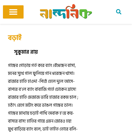
Skip
to
content
আমাদের ঘর
কবি ও কবিতা
বিষয়ভিত্তিক কবিতা
অনুবাদ কবিতা
শিশু-কিশোর
আবহ সঙ্গীত
বড়াই
সুকুমার রায়
গাছের গোড়ায় গর্ত করে ব্যাং বেঁধেছেন বাসা,
মনের সুখে গাল ফুলিয়ে গান ধরেছেন খাসা।
রাজার হাতি হাওদা -পিঠে হেলে দুলে আসে-
বাপরে ব’লে ব্যাং বাবাজি গর্তে ঢোকেন ত্রাসে!
রাজার হাতি মেজাজ ভারি হাজার রকম চাল ;
হঠাৎ রেগে মটাং করে ভাঙল গাছের ডাল।
গাছের মাথায় চড়াই পাখি অবাক হ’য়ে কয়-
বাসরে বাস! হাতির গায়ে এমন জোরও হয়!
মুখ বাড়িয়ে ব্যাং বলে, ভাই তাইত তোরে বলি-