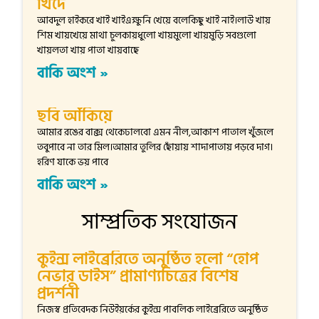
খিদে
আবদুল হাইকরে খাই খাইএক্ষুনি খেয়ে বলেকিছু খাই নাই।লাউ খায়
শিম খায়খেয়ে মাথা চুলকায়ধুলো খায়মুলো খায়মুড়ি সবগুলো
খায়লতা খায় পাতা খায়বাছে
বাকি অংশ »
ছবি আঁকিয়ে
আমার রঙের বাক্স থেকেঢালবো এমন নীল,আকাশ পাতাল খুঁজলে
তবুপাবে না তার মিল।আমার তুলির ছোঁয়ায় শাদাপাতায় পড়বে দাগ।
হরিণ যাকে ভয় পাবে
বাকি অংশ »
সাম্প্রতিক সংযোজন
কুইন্স লাইব্রেরিতে অনুষ্ঠিত হলো “হোপ
নেভার ডাইস” প্রামাণ্যচিত্রের বিশেষ
প্রদর্শনী
নিজস্ব প্রতিবেদক নিউইয়র্কের কুইন্স পাবলিক লাইব্রেরিতে অনুষ্ঠিত