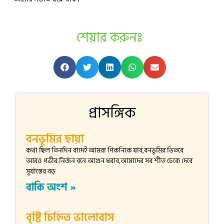
শেয়ার করুনঃ
প্রাসঙ্গিক
বনভূমির ছায়া
কথা ছিল তিনদিন বাদেই আমরা পিকনিকে যাব,বনভূমির ভিতরে
আরও গভীর নির্জন বনে আগুন ধরাব,আমাদের সব শীত ঢেকে দেবে
সূর্যাস্তের বড়
বাকি অংশ »
বৃষ্টি চিহ্নিত ভালোবাস