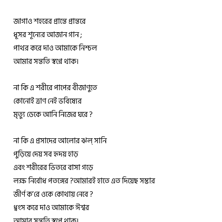
জাগাও শহরের প্রান্তে প্রান্তরে
ধূসর শূন্যের আজান গান ;
পাথর করে দাও আমাকে নিশ্চল
আমার সন্ততি স্বপ্নে থাক।
না কি এ শরীরে পাপের বীজাণুতে
কোনোই ত্রাণ নেই ভবিষ্যের
মৃত্যু ডেকে আনি নিজের ঘরে ?
না কি এ প্রসাদের আলোর ঝল্ সানি
পুড়িয়ে দেয় সব হৃদয় হাড়
এবং শরীরের ভিতরে বাসা গড়ে
লক্ষ নির্বোধ পতঙ্গের ?আমারই হাতে এত দিয়েছ সম্ভার
জীর্ণ ক’রে ওকে কোথায় নেবে ?
ধ্বংস করে দাও আমাকে ঈশ্বর
আমার সন্ততি স্বপ্নে থাক।