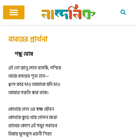
Skip
to
content
আমাদের ঘর
কবি ও কবিতা
বিষয়ভিত্তিক কবিতা
অনুবাদ কবিতা
শিশু-কিশোর
আবহ সঙ্গীত
বাবরের প্রার্থনা
শঙ্খ ঘোষ
এই তো জানু পেতে বসেছি, পশ্চিম
আজ বসন্তের শূন্য হাত—
ধ্বংস করে দাও আমাকে যদি চাও
আমার সন্ততি স্বপ্নে থাক।
কোথায় গেল ওর স্বচ্ছ যৌবন
কোথায় কুড়ে খায় গোপন ক্ষয়!
চোখের কোণে এই সমুহ পরাভব
বিষায় ফুসফুস ধমনী শিরা!