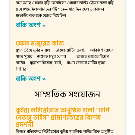
মনে আছে একবার বৃষ্টি নেমেছিল? একবার ডাউন ট্রেনের মতো বৃষ্টি
এসে থেমেছিলআমাদের ইস্টিশনে— সারাদিন জল ডাকাতের
মতোউৎপাত শুরু কোরে দিয়েছিল
বাকি অংশ »
ক্ষেত মজুরের কাব্য
মুগর উঠছে মুগর নামছে ভাঙছে মাটির ঢেলা, আকাশে মেঘের
সাথে সূর্যের জমেছে মধুর খেলা। ভাঙতে ভাঙতে বিজন
মাঠের কুয়াশা গিয়েছে কেটে, কখন শুকনো মাটির তৃষ্ণা
শিশির
বাকি অংশ »
সাম্প্রতিক সংযোজন
কুইন্স লাইব্রেরিতে অনুষ্ঠিত হলো “হোপ
নেভার ডাইস” প্রামাণ্যচিত্রের বিশেষ
প্রদর্শনী
নিজস্ব প্রতিবেদক নিউইয়র্কের কুইন্স পাবলিক লাইব্রেরিতে অনুষ্ঠিত