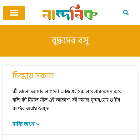
Skip
to
content
আমাদের ঘর
কবি ও কবিতা
বিষয়ভিত্তিক কবিতা
অনুবাদ কবিতা
শিশু-কিশোর
আবহ সঙ্গীত
বুদ্ধদেব বসু
চিল্কায় সকাল
কী ভালো আমার লাগলো আজ এই সকালবেলায়কেমন করে
বলি।কী নির্মল নীল এই আকাশ, কী অসহ্য সুন্দর,যেন গুণীর
কণ্ঠের অবাধ উন্মুক্ত
বাকি অংশ »