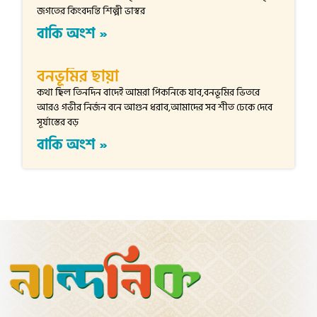
জগতের কিংবদন্তি শিল্পী ভাস্বর
বাকি অংশ »
বনভূমির ছায়া
কথা ছিল তিনদিন বাদেই আমরা পিকনিকে যাব,বনভূমির ভিতরে
আরও গভীর নির্জন বনে আগুন ধরাব,আমাদের সব শীত ঢেকে দেবে
সূর্যাস্তের বড়
বাকি অংশ »