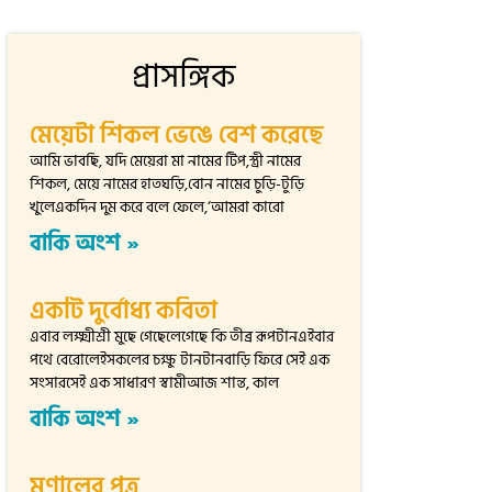
প্রাসঙ্গিক
মেয়েটা শিকল ভেঙে বেশ করেছে
আমি ভাবছি, যদি মেয়েরা মা নামের টিপ,স্ত্রী নামের
শিকল, মেয়ে নামের হাতঘড়ি,বোন নামের চুড়ি-টুড়ি
খুলেএকদিন দুম করে বলে ফেলে,‘আমরা কারো
বাকি অংশ »
একটি দুর্বোধ্য কবিতা
এবার লক্ষ্মীশ্রী মুছে গেছেলেগেছে কি তীব্র রূপটানএইবার
পথে বেরোলেইসকলের চক্ষু টানটানবাড়ি ফিরে সেই এক
সংসারসেই এক সাধারণ স্বামীআজ শান্ত, কাল
বাকি অংশ »
মৃণালের পত্র