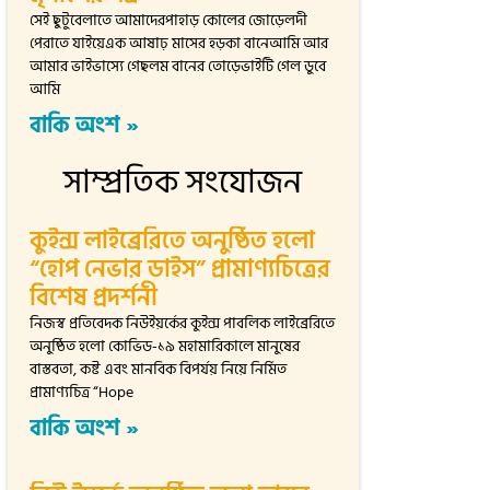
সেই ছুটুবেলাতে আমাদেরপাহাড় কোলের জোড়েলদী
পেরাতে যাইয়েএক আষাঢ় মাসের হড়কা বানেআমি আর
আমার ভাইভাস্যে গেছলম বানের তোড়েভাইটি গেল ডুবে
আমি
বাকি অংশ »
সাম্প্রতিক সংযোজন
কুইন্স লাইব্রেরিতে অনুষ্ঠিত হলো
“হোপ নেভার ডাইস” প্রামাণ্যচিত্রের
বিশেষ প্রদর্শনী
নিজস্ব প্রতিবেদক নিউইয়র্কের কুইন্স পাবলিক লাইব্রেরিতে
অনুষ্ঠিত হলো কোভিড-১৯ মহামারিকালে মানুষের
বাস্তবতা, কষ্ট এবং মানবিক বিপর্যয় নিয়ে নির্মিত
প্রামাণ্যচিত্র “Hope
বাকি অংশ »