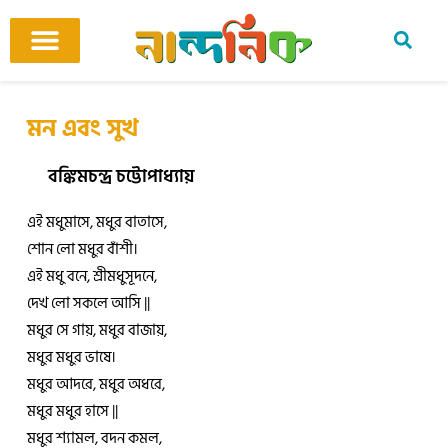
Skip
to
content
আমাদের ঘর
কবি ও কবিতা
বিষয়ভিত্তিক কবিতা
অনুবাদ কবিতা
শিশু-কিশোর
আবহ সঙ্গীত
মন এবং সুখ
বঙ্কিমচন্দ্র চট্টোপাধ্যায়
এই মধুমাসে, মধুর বাতাসে,
শোন লো মধুর বাঁশী।
এই মধু বনে, শ্রীমধুসূদনে,
দেখ লো সকলে আসি ||
মধুর সে গায়, মধুর বাজায়,
মধুর মধুর ভাষে।
মধুর আদরে, মধুর অধরে,
মধুর মধুর হাসে ||
মধুর শ্যামল, বদন কমল,