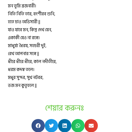
মন তুমি ব্রজনারী।
নিতি নিতি তার, বংশীরব শুনি,
হতে চাও অভিসারী ||
যাও যাবে মন, কিন্তু দেখ যেন,
একাকী যেও না রঙ্গে।
মাধুর্য্য ধৈরয, সহচরী দুই,
রেখ আপনার সঙ্গে ||
ধীরে ধীরে ধীরে, কাল নদীতীরে,
ধরম কদম্ব তলে।
মধুর সুন্দর, সুখ নটবর,
ভজ মন কুতূহলে ||
শেয়ার করুনঃ