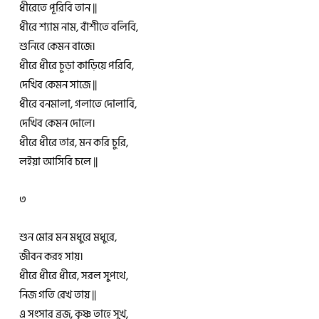
ধীরেতে পূরিবি তান ||
ধীরে শ্যাম নাম, বাঁশীতে বলিবি,
শুনিবে কেমন বাজে।
ধীরে ধীরে চূড়া কাড়িয়ে পরিবি,
দেখিব কেমন সাজে ||
ধীরে বনমালা, গলাতে দোলাবি,
দেখিব কেমন দোলে।
ধীরে ধীরে তার, মন করি চুরি,
লইয়া আসিবি চলে ||
৩
শুন মোর মন মধুরে মধুরে,
জীবন করহ সায়।
ধীরে ধীরে ধীরে, সরল সুপথে,
নিজ গতি রেখ তায় ||
এ সংসার ব্রজ, কৃষ্ণ তাহে সুখ,