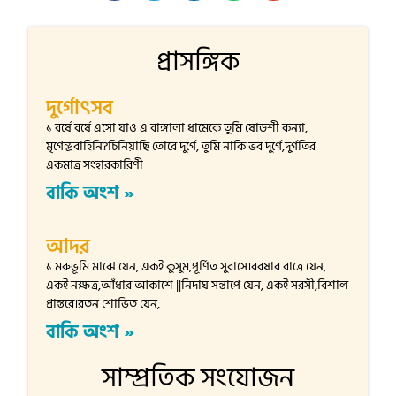
প্রাসঙ্গিক
দুর্গোৎসব
১ বর্ষে বর্ষে এসো যাও এ বাঙ্গালা ধামেকে তুমি ষোড়শী কন্যা,
মৃগেন্দ্রবাহিনি?চিনিয়াছি তোরে দুর্গে, তুমি নাকি ভব দুর্গে,দুর্গতির
একমাত্র সংহারকারিণী
বাকি অংশ »
আদর
১ মরুভূমি মাঝে যেন, একই কুসুম,পূর্ণিত সুবাসে।বরষার রাত্রে যেন,
একই নক্ষত্র,আঁধার আকাশে ||নিদাঘ সন্তাপে যেন, একই সরসী,বিশাল
প্রান্তরে।রতন শোভিত যেন,
বাকি অংশ »
সাম্প্রতিক সংযোজন