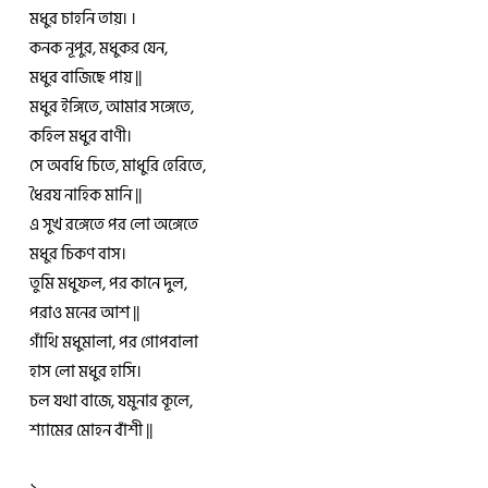
মধুর চাহনি তায়। ।
কনক নূপুর, মধুকর যেন,
মধুর বাজিছে পায় ||
মধুর ইঙ্গিতে, আমার সঙ্গেতে,
কহিল মধুর বাণী।
সে অবধি চিতে, মাধুরি হেরিতে,
ধৈরয নাহিক মানি ||
এ সুখ রঙ্গেতে পর লো অঙ্গেতে
মধুর চিকণ বাস।
তুমি মধুফল, পর কানে দুল,
পরাও মনের আশ ||
গাঁথি মধুমালা, পর গোপবালা
হাস লো মধুর হাসি।
চল যথা বাজে, যমুনার কূলে,
শ্যামের মোহন বাঁশী ||