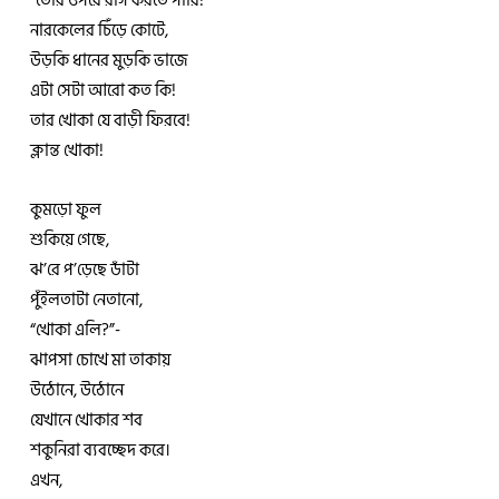
“তোর ওপরে রাগ করতে পারি!”
নারকেলের চিঁড়ে কোটে,
উড়কি ধানের মুড়কি ভাজে
এটা সেটা আরো কত কি!
তার খোকা যে বাড়ী ফিরবে!
ক্লান্ত খোকা!
কুমড়ো ফুল
শুকিয়ে গেছে,
ঝ’রে প’ড়েছে ডাঁটা
পুঁইলতাটা নেতানো,
“খোকা এলি?”-
ঝাপসা চোখে মা তাকায়
উঠোনে, উঠোনে
যেখানে খোকার শব
শকুনিরা ব্যবচ্ছেদ করে।
এখন,