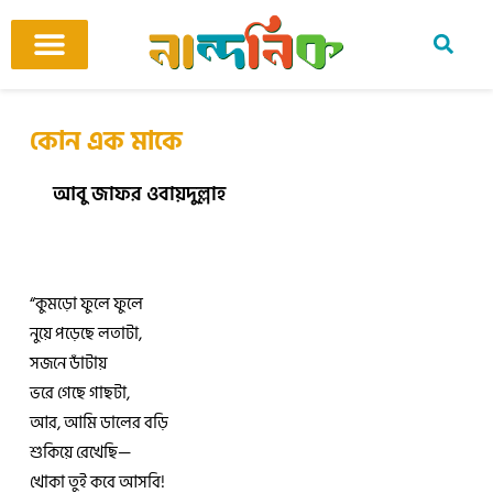
Skip
to
content
আমাদের ঘর
কবি ও কবিতা
বিষয়ভিত্তিক কবিতা
অনুবাদ কবিতা
শিশু-কিশোর
আবহ সঙ্গীত
কোন এক মাকে
আবু জাফর ওবায়দুল্লাহ
“কুমড়ো ফুলে ফুলে
নুয়ে পড়েছে লতাটা,
সজনে ডাঁটায়
ভরে গেছে গাছটা,
আর, আমি ডালের বড়ি
শুকিয়ে রেখেছি—
খোকা তুই কবে আসবি!