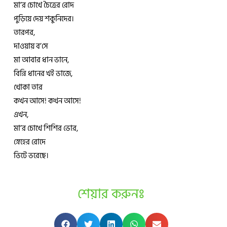
মা’র চোখে চৈত্রের রোদ
পুড়িয়ে দেয় শকুনিদের।
তারপর,
দাওয়ায় ব’সে
মা আবার ধান ভানে,
বিন্নি ধানের খই ভাজে,
খোকা তার
কখন আসে! কখন আসে!
এখন,
মা’র চোখে শিশির ভোর,
স্নেহের রোদে
ভিটে ভরেছে।
শেয়ার করুনঃ