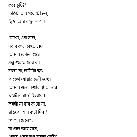
কবে ছুটি?”
চিঠিটা তার পকেটে ছিল,
ছেঁড়া আর রক্তে ভেজা।
“মাগো, ওরা বলে,
সবার কথা কেড়ে নেবে
তোমার কোলে শুয়ে
গল্প শুনতে দেবে না।
বলো, মা, তাই কি হয়?
তাইতো আমার দেরী হচ্ছে।
তোমার জন্য কথার ঝুড়ি নিয়ে
তবেই না বাড়ী ফিরবো।
লক্ষ্মী মা রাগ ক’রো না,
মাত্রতো আর কটা দিন।”
“পাগল ছেলে” ,
মা পড়ে আর হাসে,