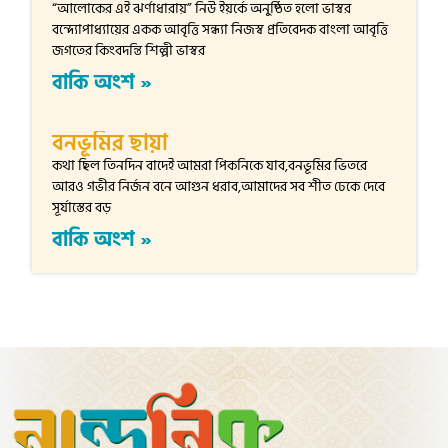
“আলোকের এই ঝর্ণাধারায়” নিউ ইয়র্কে অনুষ্ঠিত হলো ভাস্বর
বন্দ্যোপাধ্যায়ের একক আবৃত্তি সন্ধ্যা নিজস্ব প্রতিবেদক বাংলা আবৃত্তি
জগতের কিংবদন্তি শিল্পী ভাস্বর
বাকি অংশ »
বনভূমির ছায়া
কথা ছিল তিনদিন বাদেই আমরা পিকনিকে যাব,বনভূমির ভিতরে
আরও গভীর নির্জন বনে আগুন ধরাব,আমাদের সব শীত ঢেকে দেবে
সূর্যাস্তের বড়
বাকি অংশ »