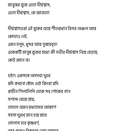
মানুষের বুকে এতো দীর্ঘশ্বাস,
এতো দীর্ঘশ্বাস, কে জানতো!
দীর্ঘশ্বাসভরা এই বুকের চেয়ে শীতপ্রধান বিপন্ন অঞ্চল আর
কোথাও নেই,
এমন হলুদ, ধূসর আর তুষারবৃত!
একেকটি মানুষ বুকের মধ্যে কী গভীর দীর্ঘশ্বাস নিয়ে বেড়ায়,
কেউ জানে না।
হঠাৎ একসঙ্গে অসংখ্য দুঃখ
যদি কখনো কেঁদে ওঠে কিংবা যদি
প্রাচীন শিলালিপি থেকে সব শোকের গান
সশব্দে বেজে যায়,
তাহলে যেমন মধ্যাহ্নের আকাশ
সহসা দুঃখে ম্লান হয়ে যাবে
গোলাপ হবে কৃষ্ণবর্ণ,