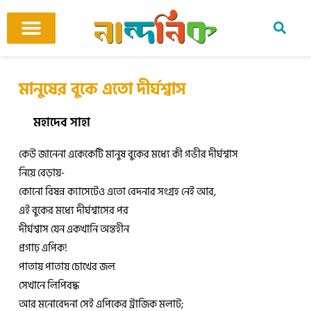
Skip
to
content
আমাদের ঘর
কবি ও কবিতা
বিষয়ভিত্তিক কবিতা
অনুবাদ কবিতা
শিশু-কিশোর
আবহ সঙ্গীত
মানুষের বুকে এতো দীর্ঘশ্বাস
মহাদেব সাহা
কেউ জানেনা একেকেটি মানুষ বুকের মধ্যে কী গভীর দীর্ঘশ্বাস
নিয়ে বেড়ায়-
কোনো বিষন্ন ক্যাসেটেও এতো বেদনার সংগ্রহ নেই আর,
এই বুকের মধ্যে দীর্ঘশ্বাসের পর
দীর্ঘশ্বাস যেন একখানি অন্তহীন
প্রগাঢ় এপিক!
পাতায় পাতায় চোখের জল
সেখানে লিপিবদ্ধ
আর মনোবেদনা সেই এপিকের ট্রাজিক মলাট;