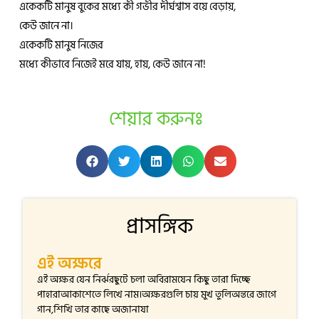
একেকটি মানুষ বুকের মধ্যে কী গভীর দীর্ঘশ্বাস বয়ে বেড়ায়,
কেউ জানে না।
একেকটি মানুষ নিজের
মধ্যে কীভাবে নিজেই মরে যায়, হায়, কেউ জানে না!
শেয়ার করুনঃ
প্রাসঙ্গিক
এই অক্ষরে
এই অক্ষর যেন নির্ঝরছুটে চলা অবিরামযেন কিছু তারা দিচ্ছে
পাহারাআকাশেতে লিখে নাম।অক্ষরগুলি চায় মুখ তুলিঅন্তরে জাগে
গান,শিখি তার কাছে অজানাযা