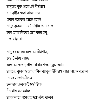
তার চেয়েও বিষন্নতা নেমে আসবে
মানুষের বুক থেকে এই দীর্ঘশ্বাস
যদি বৃষ্টির মতো ঝরে পড়ে।
তেমন সম্ভাবনা আছে বলেই
মানুষ বুকের মধ্যে দীর্ঘশ্বাস চেপে রাখে
তার চোখে নিয়তই জল ঝরে তবু
দেখা যায় না;
মানুষের ভেতর কতো যে দীর্ঘশ্বাস,
জমাট বেঁধে আছে
কতো যে ক্রন্দন, পাতা ঝরার শব্দ, মৃত্যুসংবাদ
মানুষের বুকের মধ্যে ব্যথিত ব্যাকুল ইতিহাস আর আহত সভ্যতা
মেঘের মতো ঘনীভূত
হতে হতে একেকটি মর্মান্তিক
দীর্ঘশ্বাস হয়ে আছে
মানুষ তাকে বয়ে বয়ে দগ্ধ বেঁচে থাকে।