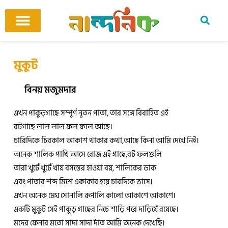
Skip
to
content
আমাদের ঘর
কবি ও কবিতা
বিষয়ভিত্তিক কবিতা
অনুবাদ কবিতা
শিশু-কিশোর
আবহ সঙ্গীত
মুকুট
বিনয় মজুমদার
এখন পাকুড়গাছে সম্পূর্ণ নূতন পাতা, তার সঙ্গে বিবাহিত এই
বটগাছে লাল লাল ফল ফলে আছে।
চারিদিকে চিরকাল আকাশ থাকার কথা,আছে কিনা আমি দেখে নিই।
অনেক শালিক পাখি আসে রোজ এই গাছে,বট ফলগুলি
তারা খুটেঁ খুটেঁ খায় বসন্তের হাওয়া বয়, শালিকের ডাক
এবং পাতার শব্দ মিশে একাকার হয়ে চারদিকে ভাসে।
এখন অনেক মেঘ সোনালি রূপালি কালো আকাশে আকাশে।
একটি মুকুট সেই পাকুড় গাছের নিচে শাড়ি পরে দাড়িয়েঁ রয়েছে।
মদের ফেনার মতো সাদা সাদা দাঁত আমি অনেক দেখেছি।