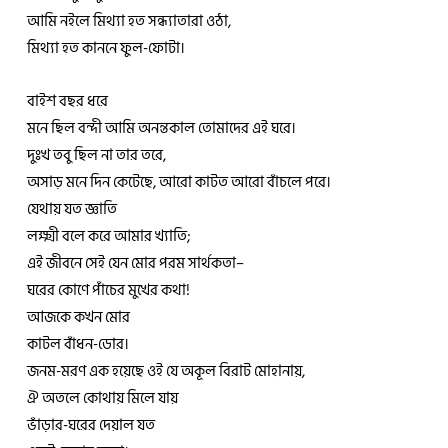
আমি নইলে মিথ্যা হত সন্ধ্যাতারা ওঠা,
মিথ্যা হত কাননে ফুল-ফোটা।
বাইশ বছর ধরে
মনে ছিল বন্দী আমি অনন্তকাল তোমাদের এই ঘরে।
দুঃখ তবু ছিল না তার তরে,
অসাড় মনে দিন কেটেছে, আরো কাটত আরো বাঁচলে পরে।
যেথায় যত জ্ঞাতি
লক্ষ্মী বলে করে আমার খ্যাতি;
এই জীবনে সেই যেন মোর পরম সার্থকতা–
ঘরের কোণে পাঁচের মুখের কথা!
আজকে কখন মোর
কাটল বাঁধন-ডোর।
জনম-মরণ এক হয়েছে ওই যে অকূল বিরাট মোহানায়,
ঐ অতলে কোথায় মিলে যায়
ভাঁড়ার-ঘরের দেয়াল যত