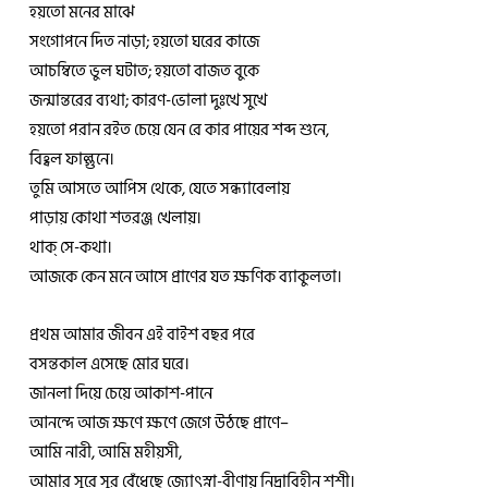
হয়তো মনের মাঝে
সংগোপনে দিত নাড়া; হয়তো ঘরের কাজে
আচম্বিতে ভুল ঘটাত; হয়তো বাজত বুকে
জন্মান্তরের ব্যথা; কারণ-ভোলা দুঃখে সুখে
হয়তো পরান রইত চেয়ে যেন রে কার পায়ের শব্দ শুনে,
বিহ্বল ফাল্গুনে।
তুমি আসতে আপিস থেকে, যেতে সন্ধ্যাবেলায়
পাড়ায় কোথা শতরঞ্জ খেলায়।
থাক্‌ সে-কথা।
আজকে কেন মনে আসে প্রাণের যত ক্ষণিক ব্যাকুলতা।
প্রথম আমার জীবন এই বাইশ বছর পরে
বসন্তকাল এসেছে মোর ঘরে।
জানলা দিয়ে চেয়ে আকাশ-পানে
আনন্দে আজ ক্ষণে ক্ষণে জেগে উঠছে প্রাণে–
আমি নারী, আমি মহীয়সী,
আমার সুরে সুর বেঁধেছে জ্যোৎস্না-বীণায় নিদ্রাবিহীন শশী।