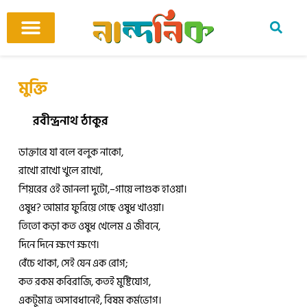
Skip
to
content
আমাদের ঘর
কবি ও কবিতা
বিষয়ভিত্তিক কবিতা
অনুবাদ কবিতা
শিশু-কিশোর
আবহ সঙ্গীত
মুক্তি
রবীন্দ্রনাথ ঠাকুর
ডাক্তারে যা বলে বলুক নাকো,
রাখো রাখো খুলে রাখো,
শিয়রের ওই জানলা দুটো,–গায়ে লাগুক হাওয়া।
ওষুধ? আমার ফুরিয়ে গেছে ওষুধ খাওয়া।
তিতো কড়া কত ওষুধ খেলেম এ জীবনে,
দিনে দিনে ক্ষণে ক্ষণে।
বেঁচে থাকা, সেই যেন এক রোগ;
কত রকম কবিরাজি, কতই মুষ্টিযোগ,
একটুমাত্র অসাবধানেই, বিষম কর্মভোগ।