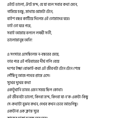
এইটে ভালো, ঐটে মন্দ, যে যা বলে সবার কথা মেনে,
নামিয়ে চক্ষু, মাথায় ঘোমটা টেনে,
বাইশ বছর কাটিয়ে দিলেম এই তোমাদের ঘরে।
তাই তো ঘরে পরে,
সবাই আমায় বললে লক্ষ্মী সতী,
ভালোমানুষ অতি!
এ সংসারে এসেছিলেম ন-বছরের মেয়ে,
তার পরে এই পরিবারের দীর্ঘ গলি বেয়ে
দশের ইচ্ছা বোঝাই-করা এই জীবনটা টেনে টেনে শেষে
পৌঁছিনু আজ পথের প্রান্তে এসে।
সুখের দুখের কথা
একটুখানি ভাবব এমন সময় ছিল কোথা।
এই জীবনটা ভালো, কিংবা মন্দ, কিংবা যা-হ’ক-একটা-কিছু
সে-কথাটা বুঝব কখন, দেখব কখন ভেবে আগুপিছু।
একটানা এক ক্লান্ত সুরে