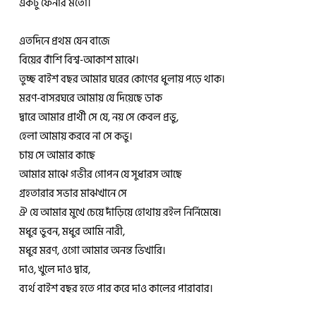
একটু ফেনার মতো।
এতদিনে প্রথম যেন বাজে
বিয়ের বাঁশি বিশ্ব-আকাশ মাঝে।
তুচ্ছ বাইশ বছর আমার ঘরের কোণের ধুলায় পড়ে থাক।
মরণ-বাসরঘরে আমায় যে দিয়েছে ডাক
দ্বারে আমার প্রার্থী সে যে, নয় সে কেবল প্রভু,
হেলা আমায় করবে না সে কভু।
চায় সে আমার কাছে
আমার মাঝে গভীর গোপন যে সুধারস আছে
গ্রহতারার সভার মাঝখানে সে
ঐ যে আমার মুখে চেয়ে দাঁড়িয়ে হোথায় রইল নির্নিমেষে।
মধুর ভুবন, মধুর আমি নারী,
মধুর মরণ, ওগো আমার অনন্ত ভিখারি।
দাও, খুলে দাও দ্বার,
ব্যর্থ বাইশ বছর হতে পার করে দাও কালের পারাবার।