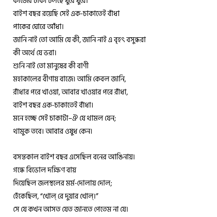
কাজের চাকা চলছে ঘুরে ঘুরে।
বাইশ বছর রয়েছি সেই এক-চাকাতেই বাঁধা
পাকের ঘোরে আঁধা।
জানি নাই তো আমি যে কী, জানি নাই এ বৃহৎ বসুন্ধরা
কী অর্থে যে ভরা।
শুনি নাই তো মানুষের কী বাণী
মহাকালের বীণায় বাজে। আমি কেবল জানি,
রাঁধার পরে খাওয়া, আবার খাওয়ার পরে রাঁধা,
বাইশ বছর এক-চাকাতেই বাঁধা।
মনে হচ্ছে সেই চাকাটা–ঐ যে থামল যেন;
থামুক তবে। আবার ওষুধ কেন।
বসন্তকাল বাইশ বছর এসেছিল বনের আঙিনায়।
গন্ধে বিভোল দক্ষিণ বায়
দিয়েছিল জলস্থলের মর্ম-দোলায় দোল;
হেঁকেছিল, “খোল্‌ রে দুয়ার খোল্‌।”
সে যে কখন আসত যেত জানতে পেতেম না যে।