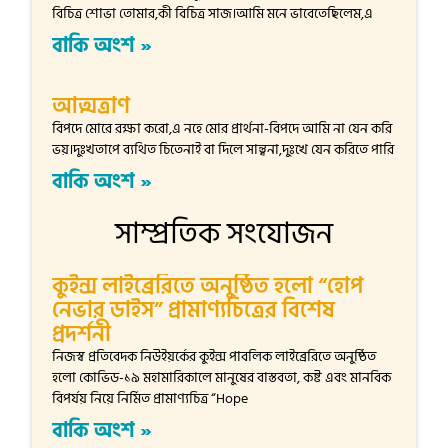
বিচিত্র শোভা তোমার,কী বিচিত্র সাজ।আমি মনে ভাবেতেছিলেম,এ
বাকি অংশ »
আত্মত্রাণ
বিপদে মোরে রক্ষা করো,এ নহে মোর প্রার্থনা-বিপদে আমি না যেন করি
ভয়।দুঃখতাপে ব্যথিত চিতেনাই বা দিলে সান্ত্বনা,দুঃখে যেন করিতে পারি
বাকি অংশ »
সাম্প্রতিক সংযোজন
কুইন্স লাইব্রেরিতে অনুষ্ঠিত হলো “হোপ
নেভার ডাইস” প্রামাণ্যচিত্রের বিশেষ
প্রদর্শনী
নিজস্ব প্রতিবেদক নিউইয়র্কের কুইন্স পাবলিক লাইব্রেরিতে অনুষ্ঠিত
হলো কোভিড-১৯ মহামারিকালে মানুষের বাস্তবতা, কষ্ট এবং মানবিক
বিপর্যয় নিয়ে নির্মিত প্রামাণ্যচিত্র “Hope
বাকি অংশ »