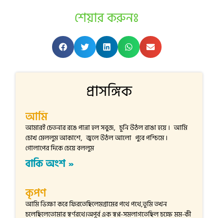
শেয়ার করুনঃ
প্রাসঙ্গিক
আমি
আমারই চেতনার রঙে পান্না হল সবুজ, চুনি উঠল রাঙা হয়ে । আমি
চোখ মেললুম আকাশে, জ্বলে উঠল আলো পুবে পশ্চিমে ।
গোলাপের দিকে চেয়ে বললুম
বাকি অংশ »
কৃপণ
আমি ভিক্ষা করে ফিরতেছিলেমগ্রামের পথে পথে,তুমি তখন
চলেছিলেতোমার স্বর্ণরথে।অপূর্ব এক স্বপ্ন-সমলাগতেছিল চক্ষে মম-কী