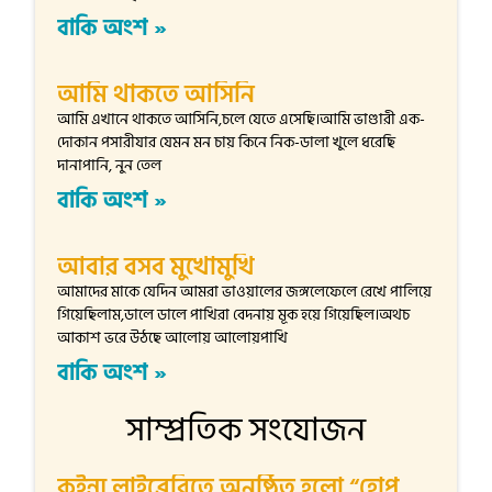
বাকি অংশ »
আমি থাকতে আসিনি
আমি এখানে থাকতে আসিনি,চলে যেতে এসেছি।আমি ভাণ্ডারী এক-
দোকান পসারীযার যেমন মন চায় কিনে নিক-ডালা খুলে ধরেছি
দানাপানি, নুন তেল
বাকি অংশ »
আবার বসব মুখোমুখি
আমাদের মাকে যেদিন আমরা ভাওয়ালের জঙ্গলেফেলে রেখে পালিয়ে
গিয়েছিলাম,ডালে ডালে পাখিরা বেদনায় মূক হয়ে গিয়েছিল।অথচ
আকাশ ভরে উঠছে আলোয় আলোয়পাখি
বাকি অংশ »
সাম্প্রতিক সংযোজন
কুইন্স লাইব্রেরিতে অনুষ্ঠিত হলো “হোপ